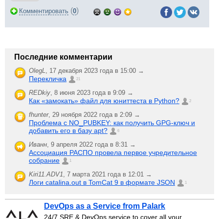
(
)
Комментировать
0
Последние комментарии
OlegL
,
17 декабря 2023 года в 15:00 →
Перекличка
21
REDkiy
,
8 июня 2023 года в 9:09 →
Как «замокать» файл для юниттеста в Python?
2
fhunter
,
29 ноября 2022 года в 2:09 →
Проблема с NO_PUBKEY: как получить GPG-ключ и
добавить его в базу apt?
6
Иванн
,
9 апреля 2022 года в 8:31 →
Ассоциация РАСПО провела первое учредительное
собрание
1
Kiri11.ADV1
,
7 марта 2021 года в 12:01 →
Логи catalina.out в TomCat 9 в формате JSON
1
DevOps as a Service from Palark
24/7 SRE & DevOps service to cover all your