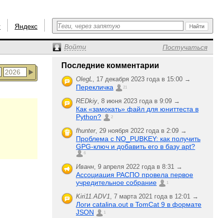
r
Яндекс
Войти
Постучаться
Последние комментарии
OlegL
,
17 декабря 2023 года в 15:00 →
Перекличка
21
REDkiy
,
8 июня 2023 года в 9:09 →
Как «замокать» файл для юниттеста в
Python?
2
fhunter
,
29 ноября 2022 года в 2:09 →
Проблема с NO_PUBKEY: как получить
GPG-ключ и добавить его в базу apt?
6
Иванн
,
9 апреля 2022 года в 8:31 →
Ассоциация РАСПО провела первое
учредительное собрание
1
Kiri11.ADV1
,
7 марта 2021 года в 12:01 →
Логи catalina.out в TomCat 9 в формате
JSON
1