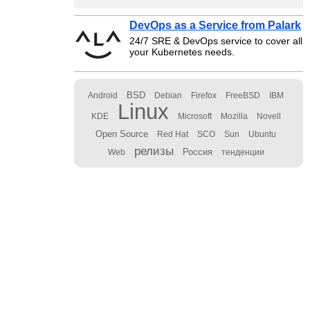
DevOps as a Service from Palark
24/7 SRE & DevOps service to cover all
your Kubernetes needs.
BSD
Android
Debian
Firefox
FreeBSD
IBM
Linux
KDE
Microsoft
Mozilla
Novell
Open Source
Red Hat
SCO
Sun
Ubuntu
релизы
Россия
Web
тенденции