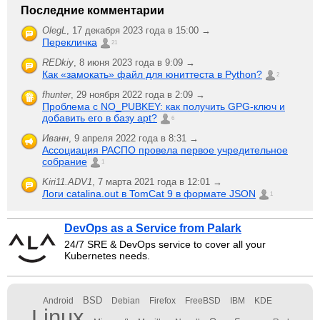
Последние комментарии
OlegL
,
17 декабря 2023 года в 15:00 →
Перекличка
21
REDkiy
,
8 июня 2023 года в 9:09 →
Как «замокать» файл для юниттеста в Python?
2
fhunter
,
29 ноября 2022 года в 2:09 →
Проблема с NO_PUBKEY: как получить GPG-ключ и
добавить его в базу apt?
6
Иванн
,
9 апреля 2022 года в 8:31 →
Ассоциация РАСПО провела первое учредительное
собрание
1
Kiri11.ADV1
,
7 марта 2021 года в 12:01 →
Логи catalina.out в TomCat 9 в формате JSON
1
DevOps as a Service from Palark
24/7 SRE & DevOps service to cover all your
Kubernetes needs.
BSD
Android
Debian
Firefox
FreeBSD
IBM
KDE
Linux