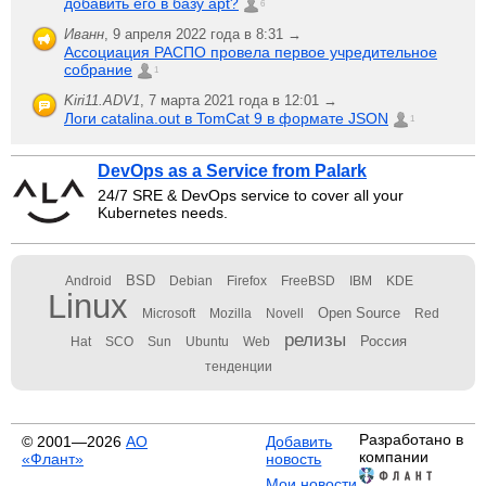
добавить его в базу apt?
6
Иванн
,
9 апреля 2022 года в 8:31 →
Ассоциация РАСПО провела первое учредительное
собрание
1
Kiri11.ADV1
,
7 марта 2021 года в 12:01 →
Логи catalina.out в TomCat 9 в формате JSON
1
DevOps as a Service from Palark
24/7 SRE & DevOps service to cover all your
Kubernetes needs.
BSD
Android
Debian
Firefox
FreeBSD
IBM
KDE
Linux
Open Source
Microsoft
Mozilla
Novell
Red
релизы
Россия
Hat
SCO
Sun
Ubuntu
Web
тенденции
Разработано в
© 2001—2026
АО
Добавить
компании
«Флант»
новость
Мои новости