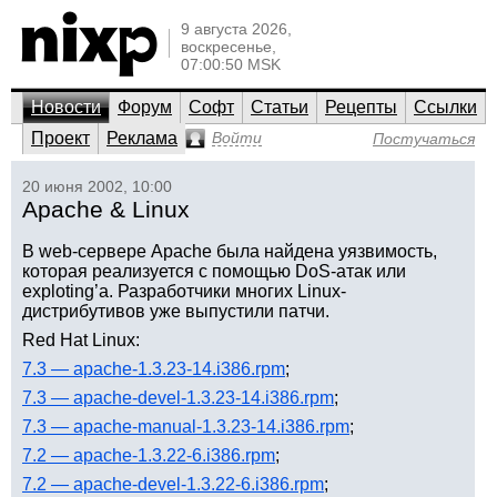
9 августа 2026,
воскресенье,
07:00:50 MSK
Новости
Форум
Софт
Статьи
Рецепты
Ссылки
Проект
Реклама
Войти
Постучаться
20 июня 2002, 10:00
Apache & Linux
В web-сервере Apache была найдена уязвимость,
которая реализуется с помощью DoS-атак или
exploting’а. Разработчики многих Linux-
дистрибутивов уже выпустили патчи.
Red Hat Linux:
7.3 — apache-1.3.23-14.i386.rpm
;
7.3 — apache-devel-1.3.23-14.i386.rpm
;
7.3 — apache-manual-1.3.23-14.i386.rpm
;
7.2 — apache-1.3.22-6.i386.rpm
;
7.2 — apache-devel-1.3.22-6.i386.rpm
;