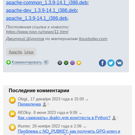
apache-common_1.3.9-14.1_i386.deb
;
apache-dev_1.3.9-14.1_i386.deb
;
apache_1.3.9-14.1_i386.deb
.
Постоянная ссылка к новости:
https://www.nixp.ru/news/11.html
.
Дмитрий Шурупов
по материалам
linuxtoday.com
.
Apache
,
Linux
(
)
Комментировать
0
Последние комментарии
OlegL
,
17 декабря 2023 года в 15:00 →
Перекличка
21
REDkiy
,
8 июня 2023 года в 9:09 →
Как «замокать» файл для юниттеста в Python?
2
fhunter
,
29 ноября 2022 года в 2:09 →
Проблема с NO_PUBKEY: как получить GPG-ключ и