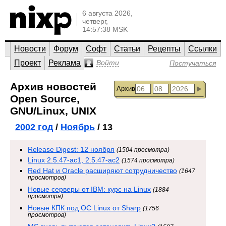
6 августа 2026,
четверг,
14:57:38 MSK
Новости
Форум
Софт
Статьи
Рецепты
Ссылки
Проект
Реклама
Войти
Постучаться
Архив новостей
Архив
Open Source,
GNU/Linux, UNIX
2002 год
/
Ноябрь
/ 13
Release Digest: 12 ноября
(1504 просмотра)
Linux 2.5.47-ac1, 2.5.47-ac2
(1574 просмотра)
Red Hat и Oracle расширяют сотрудничество
(1647
просмотров)
Новые серверы от IBM: курс на Linux
(1884
просмотра)
Новые КПК под ОС Linux от Sharp
(1756
просмотров)