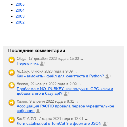
2005
2004
2003
2002
Последние комментарии
OlegL
,
17 декабря 2023 года в 15:00 →
Перекличка
21
REDkiy
,
8 июня 2023 года в 9:09 →
Как «замокать» файл для юниттеста в Python?
2
fhunter
,
29 ноября 2022 года в 2:09 →
Проблема с NO_PUBKEY: как получить GPG-ключ и
добавить его в базу apt?
6
Иванн
,
9 апреля 2022 года в 8:31 →
Ассоциация РАСПО провела первое учредительное
собрание
1
Kiri11.ADV1
,
7 марта 2021 года в 12:01 →
Логи catalina.out в TomCat 9 в формате JSON
1