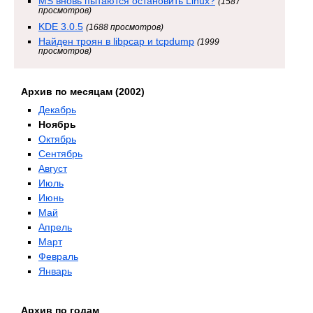
MS вновь пытаются остановить Linux?
(1587
просмотров)
KDE 3.0.5
(1688 просмотров)
Найден троян в libpcap и tcpdump
(1999
просмотров)
Архив по месяцам (2002)
Декабрь
Ноябрь
Октябрь
Сентябрь
Август
Июль
Июнь
Май
Апрель
Март
Февраль
Январь
Архив по годам