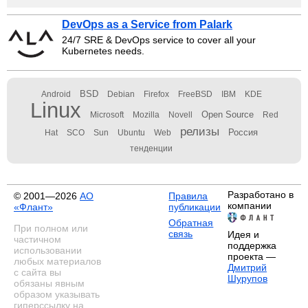
DevOps as a Service from Palark
24/7 SRE & DevOps service to cover all your
Kubernetes needs.
BSD
Android
Debian
Firefox
FreeBSD
IBM
KDE
Linux
Open Source
Microsoft
Mozilla
Novell
Red
релизы
Россия
Hat
SCO
Sun
Ubuntu
Web
тенденции
Разработано в
© 2001—2026
АО
Правила
компании
«Флант»
публикации
Обратная
При полном или
связь
Идея и
частичном
поддержка
использовании
проекта —
любых материалов
Дмитрий
с сайта вы
Шурупов
обязаны явным
образом указывать
гиперссылку на