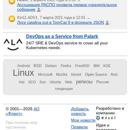
Ассоциация РАСПО провела первое учредительное
собрание
1
Kiri11.ADV1
,
7 марта 2021 года в 12:01 →
Логи catalina.out в TomCat 9 в формате JSON
1
DevOps as a Service from Palark
24/7 SRE & DevOps service to cover all your
Kubernetes needs.
BSD
Android
Debian
Firefox
FreeBSD
IBM
KDE
Linux
Open Source
Microsoft
Mozilla
Novell
Red
релизы
Россия
Hat
SCO
Sun
Ubuntu
Web
тенденции
Разработано в
© 2001—2026
АО
Добавить
компании
«Флант»
новость
Мои новости
При полном или
Идея и
Правила
частичном
поддержка