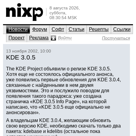
8 августа 2026,
суббота,
08:30:54 MSK
Новости
Форум
Софт
Статьи
Рецепты
Ссылки
Проект
Реклама
Войти
Постучаться
13 ноября 2002, 10:00
KDE 3.0.5
The KDE Project объявили о релизе KDE 3.0.5.
Хотя еще не состоялось официального анонса,
уже появились первые обновления для KDE 3.0.4,
связанные с найденными в нем двумя
уязвимостями. Это и послужило поводом для
появления такого парадокса: уже создана
страничка «KDE 3.0.5 Info Page», на которой
написано, что «KDE 3.0.5 еще официально не
анонсирован».
А владельцам KDE 3.0.4, желающим обновить
свою версию KDE, необходимо скачать только два
пакета: kdebase и kdelibs (остальное пока