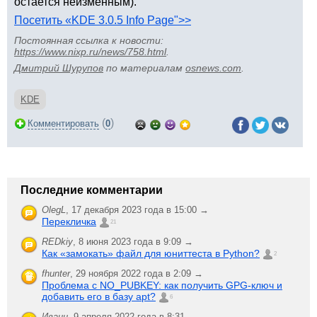
остается неизменным).
Посетить «KDE 3.0.5 Info Page">>
Постоянная ссылка к новости:
https://www.nixp.ru/news/758.html
.
Дмитрий Шурупов
по материалам
osnews.com
.
KDE
(
)
Комментировать
0
Последние комментарии
OlegL
,
17 декабря 2023 года в 15:00 →
Перекличка
21
REDkiy
,
8 июня 2023 года в 9:09 →
Как «замокать» файл для юниттеста в Python?
2
fhunter
,
29 ноября 2022 года в 2:09 →
Проблема с NO_PUBKEY: как получить GPG-ключ и
добавить его в базу apt?
6
Иванн
,
9 апреля 2022 года в 8:31 →