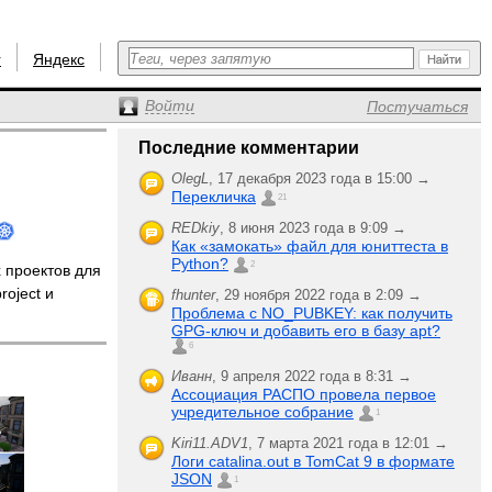
r
Яндекс
Войти
Постучаться
Последние комментарии
OlegL
,
17 декабря 2023 года в 15:00 →
Перекличка
21
REDkiy
,
8 июня 2023 года в 9:09 →
Как «замокать» файл для юниттеста в
Python?
2
 проектов для
roject и
fhunter
,
29 ноября 2022 года в 2:09 →
Проблема с NO_PUBKEY: как получить
GPG-ключ и добавить его в базу apt?
6
Иванн
,
9 апреля 2022 года в 8:31 →
Ассоциация РАСПО провела первое
учредительное собрание
1
Kiri11.ADV1
,
7 марта 2021 года в 12:01 →
Логи catalina.out в TomCat 9 в формате
JSON
1