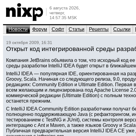
6 августа 2026,
четверг,
14:57:35 MSK
Новости
Форум
Софт
Статьи
Рецепты
Ссылки
19 октября 2009, 16:31
Открыт код интегрированной среды разрабо
Компания JetBrains объявила о том, что исходный код е
среды разработки IntelliJ IDEA будет открыт в ближайшем
IntelliJ IDEA — популярная IDE, ориентированная на ра
Groovy, Scala. Начиная со следующего релиза, 9.0, проду
редакциях: Сommunity Edition и Ultimate Edition. Первая
всем желающим и лицензирована под Apache License 2.
коммерческой редакции (Ultimate Edition) с полным техн
останется прежним.
С IntelliJ IDEA Community Edition разработчики получат 
полноценно поддерживающую Java (с рефакторингом, ин
тестированием с TestNG и JUnit), системы контроля верси
интеграцию с Ant и Maven, а также языков Groovy и Scala
Публичная предварительная версия IntelliJ IDEA CE уже