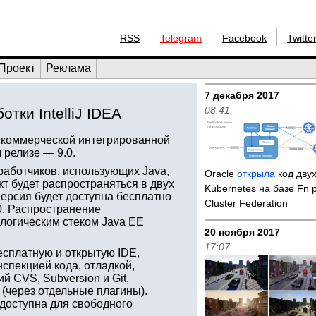
RSS
Telegram
Facebook
Twitte
Проект
Реклама
7 декабря 2017
08:41
тки IntelliJ IDEA
е коммерческой интегрированной
 релизе — 9.0.
зработчиков, использующих Java,
Oracle
открыла
код двух
кт будет распространяться в двух
Kubernetes на базе Fn p
 версия будет доступна бесплатно
Cluster Federation
0. Распространение
ологическим стеком Java EE
20 ноября 2017
17:07
бесплатную и открытую IDE,
спекцией кода, отладкой,
й CVS, Subversion и Git,
 (через отдельные плагины).
 доступна для свободного