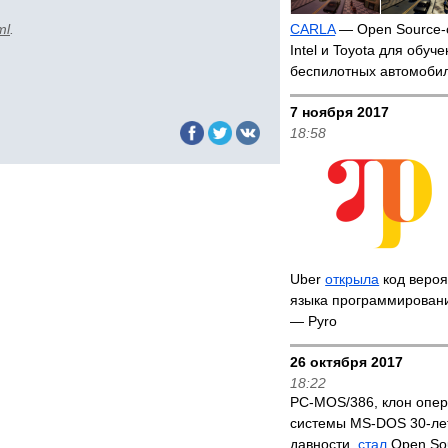
ml
.
CARLA
— Open Source-
Intel и Toyota для обуч
беспилотных автомоби
7 ноября 2017
18:58
Uber
открыла
код вероя
языка программировани
— Pyro
26 октября 2017
18:22
PC-MOS/386, клон опе
системы MS-DOS 30-ле
давности,
стал
Open So