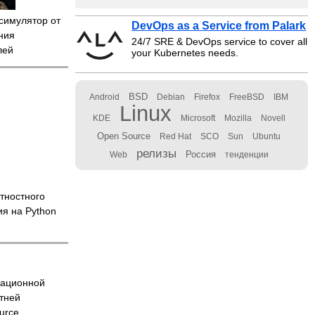
симулятор от
DevOps as a Service from Palark
ения
24/7 SRE & DevOps service to cover all
лей
your Kubernetes needs.
BSD
Android
Debian
Firefox
FreeBSD
IBM
Linux
KDE
Microsoft
Mozilla
Novell
Open Source
Red Hat
SCO
Sun
Ubuntu
релизы
Россия
Web
тенденции
тностного
я на Python
рационной
тней
urce