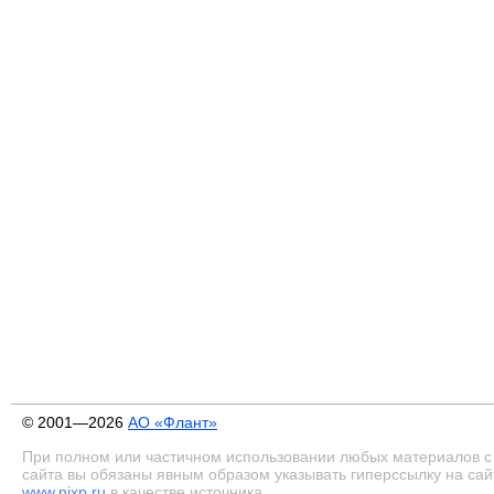
© 2001—2026
АО «Флант»
При полном или частичном использовании любых материалов с
сайта вы обязаны явным образом указывать гиперссылку на сай
www.nixp.ru
в качестве источника.