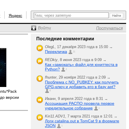
r
Яндекс
Войти
Постучаться
Последние комментарии
OlegL
,
17 декабря 2023 года в 15:00 →
Перекличка
21
REDkiy
,
8 июня 2023 года в 9:09 →
Как «замокать» файл для юниттеста в
Python?
2
fhunter
,
29 ноября 2022 года в 2:09 →
Проблема с NO_PUBKEY: как получить
GPG-ключ и добавить его в базу apt?
untu*Pack
6
до версии
Иванн
,
9 апреля 2022 года в 8:31 →
Ассоциация РАСПО провела первое
учредительное собрание
1
Kiri11.ADV1
,
7 марта 2021 года в 12:01 →
Логи catalina.out в TomCat 9 в формате
JSON
1