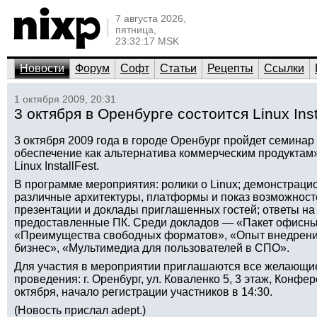
7 августа 2026,
пятница,
23:32:17 MSK
Новости
Форум
Софт
Статьи
Рецепты
Ссылки
1 октября 2009, 20:31
3 октября в Оренбурге состоится Linux Inst
3 октября 2009 года в городе Оренбург пройдет семина
обеспечение как альтернатива коммерческим продуктам»,
Linux InstallFest.
В программе мероприятия: ролики о Linux; демонстраци
различные архитектуры, платформы и показ возможносте
презентации и доклады приглашенных гостей; ответы на 
предоставленные ПК. Среди докладов — «Пакет офисных
«Преимущества свободных форматов», «Опыт внедрени
бизнес», «Мультимедиа для пользователей в СПО».
Для участия в мероприятии приглашаются все желающие
проведения: г. Оренбург, ул. Коваленко 5, 3 этаж, Конфе
октября, начало регистрации участников в 14:30.
(Новость прислал adept.)