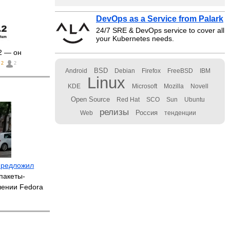
DevOps as a Service from Palark
24/7 SRE & DevOps service to cover all
your Kubernetes needs.
2 — он
2
2
BSD
Android
Debian
Firefox
FreeBSD
IBM
Linux
KDE
Microsoft
Mozilla
Novell
Open Source
Red Hat
SCO
Sun
Ubuntu
релизы
Россия
Web
тенденции
предложил
пакеты-
лении Fedora