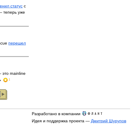
енил статус
с
 — теперь уже
scue
перешел
 это mainline
ь
1
Разработано в компании
Идея и поддержка проекта —
Дмитрий Шурупов