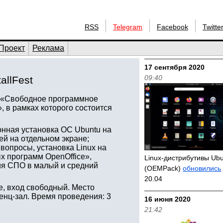
RSS
Telegram
Facebook
Twitte
Проект
Реклама
17 сентября 2020
09:40
allFest
р «Свободное программное
 в рамках которого состоится
онная установка ОС Ubuntu на
й на отдельном экране;
вопросы, установка Linux на
 программ OpenOffice»,
Linux-дистрибутивы Ub
я СПО в малый и средний
(OEMPack)
обновились
20.04
, вход свободный. Место
ренц-зал. Время проведения: 3
16 июня 2020
21:42