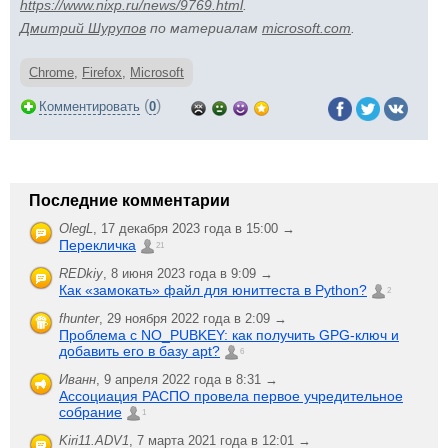
https://www.nixp.ru/news/9769.html
.
Дмитрий Шурупов
по материалам
microsoft.com
.
Chrome
,
Firefox
,
Microsoft
(
)
Комментировать
0
Последние комментарии
OlegL
,
17 декабря 2023 года в 15:00 →
Перекличка
21
REDkiy
,
8 июня 2023 года в 9:09 →
Как «замокать» файл для юниттеста в Python?
2
fhunter
,
29 ноября 2022 года в 2:09 →
Проблема с NO_PUBKEY: как получить GPG-ключ и
добавить его в базу apt?
6
Иванн
,
9 апреля 2022 года в 8:31 →
Ассоциация РАСПО провела первое учредительное
собрание
1
Kiri11.ADV1
,
7 марта 2021 года в 12:01 →