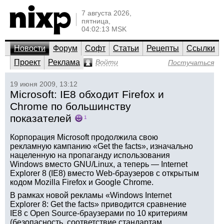
7 августа 2026,
пятница,
04:02:13 MSK
Новости
Форум
Софт
Статьи
Рецепты
Ссылки
Проект
Реклама
Войти
Постучаться
19 июня 2009, 13:12
Microsoft: IE8 обходит Firefox и
Chrome по большинству
показателей
1
Корпорация Microsoft продолжила свою
рекламную кампанию «Get the facts», изначально
нацеленную на пропаганду использования
Windows вместо GNU/Linux, а теперь — Internet
Explorer 8 (IE8) вместо Web-браузеров с открытым
кодом Mozilla Firefox и Google Chrome.
В рамках новой рекламы «Windows Internet
Explorer 8: Get the facts» приводится сравнение
IE8 с Open Source-браузерами по 10 критериям
(безопасность, соответствие стандартам,