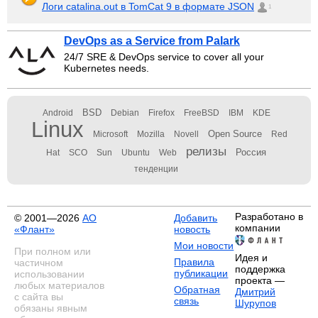
Логи catalina.out в TomCat 9 в формате JSON
1
DevOps as a Service from Palark
24/7 SRE & DevOps service to cover all your
Kubernetes needs.
BSD
Android
Debian
Firefox
FreeBSD
IBM
KDE
Linux
Open Source
Microsoft
Mozilla
Novell
Red
релизы
Россия
Hat
SCO
Sun
Ubuntu
Web
тенденции
Разработано в
© 2001—2026
АО
Добавить
компании
«Флант»
новость
Мои новости
При полном или
Идея и
Правила
частичном
поддержка
публикации
использовании
проекта —
любых материалов
Обратная
Дмитрий
с сайта вы
связь
Шурупов
обязаны явным