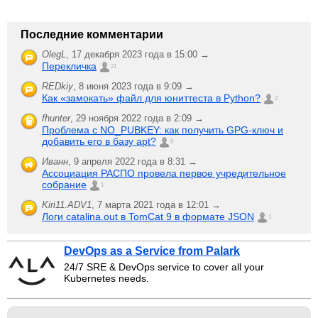
Последние комментарии
OlegL
,
17 декабря 2023 года в 15:00 →
Перекличка
21
REDkiy
,
8 июня 2023 года в 9:09 →
Как «замокать» файл для юниттеста в Python?
2
fhunter
,
29 ноября 2022 года в 2:09 →
Проблема с NO_PUBKEY: как получить GPG-ключ и
добавить его в базу apt?
6
Иванн
,
9 апреля 2022 года в 8:31 →
Ассоциация РАСПО провела первое учредительное
собрание
1
Kiri11.ADV1
,
7 марта 2021 года в 12:01 →
Логи catalina.out в TomCat 9 в формате JSON
1
DevOps as a Service from Palark
24/7 SRE & DevOps service to cover all your
Kubernetes needs.