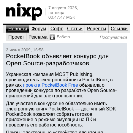
7 августа 2026,
пятница,
00:47:47 MSK
Новости
Форум
Софт
Статьи
Рецепты
Ссылки
Проект
Реклама
Войти
Постучаться
2 июня 2009, 16:58
PocketBook объявляет конкурс для
Open Source-разработчиков
Украинская компания MOST Publishing,
производитель электронной книги PocketBook, в
рамках
проекта PocketBook Free
объявила о
проведении конкурса по разработке Open Source-
приложений для электронных книг.
Для участия в конкурсе не обязательно иметь
электронную книгу PocketBook — доступный SDK
PocketBook позволяет собрать готовое
приложение в режиме эмуляции на ПК и
проверить его работоспособность.
Призы: электронные устройства для чтения