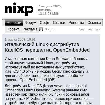
7 августа 2026,
пятница,
13:13:08 MSK
Новости
Форум
Софт
Статьи
Рецепты
Ссылки
Проект
Реклама
Войти
Постучаться
1 марта 2009, 10:51
Итальянский Linux-дистрибутив
KaeilOS перешел на OpenEmbedded
Итальянская компания Koan Software обновила
свой индустриальный Linux-дистрибутив,
используемый во встраиваемых устройствах.
KaeilOS 4.0 отныне можно бесплатно скачать, а
для его сборки теперь используют наработки
проекта OpenEmbedded (OE).
Дистрибутив KaeilOS (Koan Advanced Industrial
Embedded Linux Operating System) раньше был
известен как Klinux (или K-Linux) и основывался
на утилитах PTXdist. Его основное применение —
устройства, требующие высокой скорости отклика