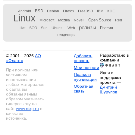
BSD
Android
Debian
Firefox
FreeBSD
IBM
KDE
Linux
Open Source
Microsoft
Mozilla
Novell
Red
релизы
Россия
Hat
SCO
Sun
Ubuntu
Web
тенденции
Разработано в
© 2001—2026
АО
Добавить
компании
«Флант»
новость
Мои новости
При полном или
Идея и
Правила
частичном
поддержка
публикации
использовании
проекта —
любых материалов
Обратная
Дмитрий
с сайта вы
связь
Шурупов
обязаны явным
образом указывать
гиперссылку на
сайт
www.nixp.ru
в
качестве
источника.