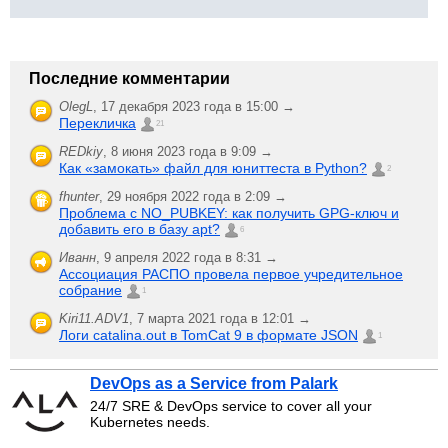
Последние комментарии
OlegL
,
17 декабря 2023 года в 15:00 →
Перекличка
21
REDkiy
,
8 июня 2023 года в 9:09 →
Как «замокать» файл для юниттеста в Python?
2
fhunter
,
29 ноября 2022 года в 2:09 →
Проблема с NO_PUBKEY: как получить GPG-ключ и
добавить его в базу apt?
6
Иванн
,
9 апреля 2022 года в 8:31 →
Ассоциация РАСПО провела первое учредительное
собрание
1
Kiri11.ADV1
,
7 марта 2021 года в 12:01 →
Логи catalina.out в TomCat 9 в формате JSON
1
DevOps as a Service from Palark
24/7 SRE & DevOps service to cover all your
Kubernetes needs.