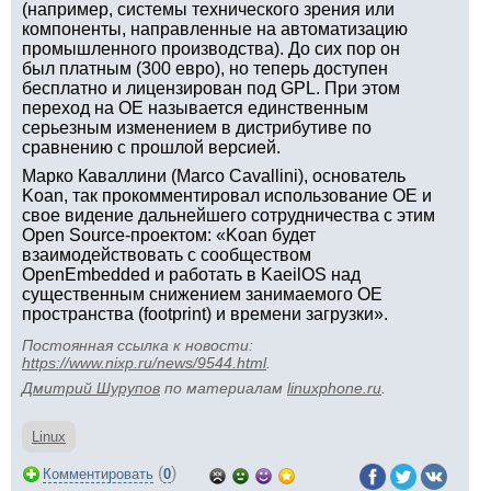
(например, системы технического зрения или
компоненты, направленные на автоматизацию
промышленного производства). До сих пор он
был платным (300 евро), но теперь доступен
бесплатно и лицензирован под GPL. При этом
переход на OE называется единственным
серьезным изменением в дистрибутиве по
сравнению с прошлой версией.
Марко Каваллини (Marco Cavallini), основатель
Koan, так прокомментировал использование OE и
свое видение дальнейшего сотрудничества с этим
Open Source-проектом: «Koan будет
взаимодействовать с сообществом
OpenEmbedded и работать в KaeilOS над
существенным снижением занимаемого OE
пространства (footprint) и времени загрузки».
Постоянная ссылка к новости:
https://www.nixp.ru/news/9544.html
.
Дмитрий Шурупов
по материалам
linuxphone.ru
.
Linux
(
)
Комментировать
0