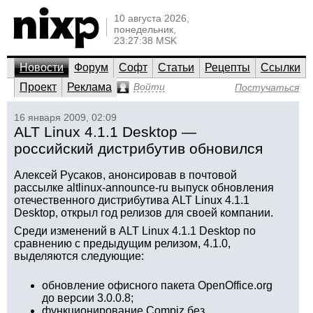
10 августа 2026,
понедельник,
23:27:38 MSK
Новости
Форум
Софт
Статьи
Рецепты
Ссылки
Проект
Реклама
Войти
Постучаться
16 января 2009, 02:09
ALT Linux 4.1.1 Desktop —
российский дистрибутив обновился
Алексей Русаков, анонсировав в почтовой
рассылке altlinux-announce-ru выпуск обновления
отечественного дистрибутива ALT Linux 4.1.1
Desktop, открыл год релизов для своей компании.
Среди изменений в ALT Linux 4.1.1 Desktop по
сравнению с предыдущим релизом, 4.1.0,
выделяются следующие:
обновление офисного пакета OpenOffice.org
до версии 3.0.0.8;
функционирование Compiz без