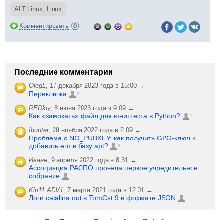
ALT Linux
,
Linux
(
)
Комментировать
0
Последние комментарии
OlegL
,
17 декабря 2023 года в 15:00 →
Перекличка
21
REDkiy
,
8 июня 2023 года в 9:09 →
Как «замокать» файл для юниттеста в Python?
2
fhunter
,
29 ноября 2022 года в 2:09 →
Проблема с NO_PUBKEY: как получить GPG-ключ и
добавить его в базу apt?
6
Иванн
,
9 апреля 2022 года в 8:31 →
Ассоциация РАСПО провела первое учредительное
собрание
1
Kiri11.ADV1
,
7 марта 2021 года в 12:01 →
Логи catalina.out в TomCat 9 в формате JSON
1