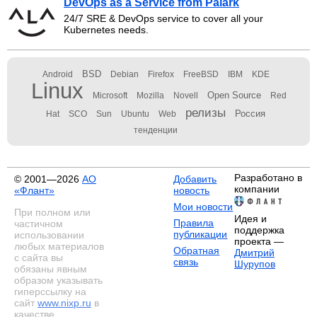
DevOps as a Service from Palark
24/7 SRE & DevOps service to cover all your
Kubernetes needs.
BSD
Android
Debian
Firefox
FreeBSD
IBM
KDE
Linux
Open Source
Microsoft
Mozilla
Novell
Red
релизы
Россия
Hat
SCO
Sun
Ubuntu
Web
тенденции
Разработано в
© 2001—2026
АО
Добавить
компании
«Флант»
новость
Мои новости
При полном или
Идея и
Правила
частичном
поддержка
публикации
использовании
проекта —
любых материалов
Обратная
Дмитрий
с сайта вы
связь
Шурупов
обязаны явным
образом указывать
гиперссылку на
сайт
www.nixp.ru
в
качестве