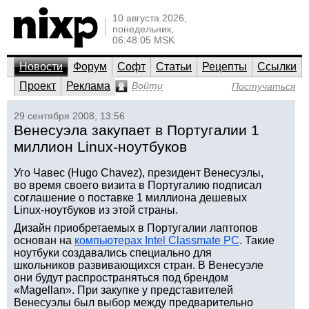
10 августа 2026,
понедельник,
06:48:05 MSK
Новости
Форум
Софт
Статьи
Рецепты
Ссылки
Проект
Реклама
Войти
Постучаться
29 сентября 2008, 13:56
Венесуэла закупает в Португалии 1
миллион Linux-ноутбуков
Уго Чавес (Hugo Chavez), президент Венесуэлы,
во время своего визита в Португалию подписал
соглашение о поставке 1 миллиона дешевых
Linux-ноутбуков из этой страны.
Дизайн приобретаемых в Португалии лаптопов
основан на
компьютерах Intel Classmate PC
. Такие
ноутбуки создавались специально для
школьников развивающихся стран. В Венесуэле
они будут распространяться под брендом
«Magellan». При закупке у представителей
Венесуэлы был выбор между предварительно