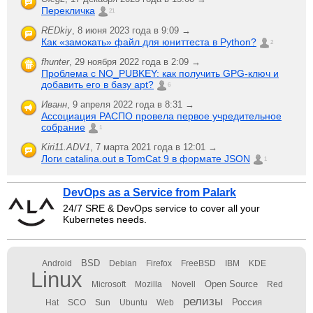
Перекличка
21
REDkiy
,
8 июня 2023 года в 9:09 →
Как «замокать» файл для юниттеста в Python?
2
fhunter
,
29 ноября 2022 года в 2:09 →
Проблема с NO_PUBKEY: как получить GPG-ключ и
добавить его в базу apt?
6
Иванн
,
9 апреля 2022 года в 8:31 →
Ассоциация РАСПО провела первое учредительное
собрание
1
Kiri11.ADV1
,
7 марта 2021 года в 12:01 →
Логи catalina.out в TomCat 9 в формате JSON
1
DevOps as a Service from Palark
24/7 SRE & DevOps service to cover all your
Kubernetes needs.
BSD
Android
Debian
Firefox
FreeBSD
IBM
KDE
Linux
Open Source
Microsoft
Mozilla
Novell
Red
релизы
Россия
Hat
SCO
Sun
Ubuntu
Web