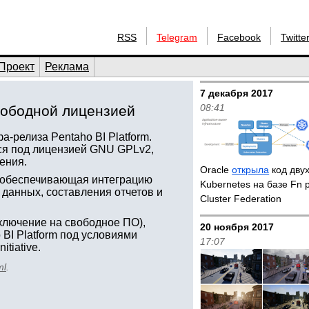
RSS
Telegram
Facebook
Twitte
Проект
Реклама
7 декабря 2017
08:41
свободной лицензией
-релиза Pentaho BI Platform.
ься под лицензией GNU GPLv2,
ения.
Oracle
открыла
код двух
, обеспечивающая интеграцию
Kubernetes на базе Fn p
 данных, составления отчетов и
Cluster Federation
сключение на свободное ПО),
20 ноября 2017
BI Platform под условиями
17:07
tiative.
ml
.