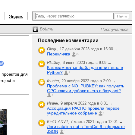
r
Яндекс
Войти
Постучаться
Последние комментарии
OlegL
,
17 декабря 2023 года в 15:00 →
Перекличка
21
REDkiy
,
8 июня 2023 года в 9:09 →
Как «замокать» файл для юниттеста в
Python?
2
 проектов для
roject и
fhunter
,
29 ноября 2022 года в 2:09 →
Проблема с NO_PUBKEY: как получить
GPG-ключ и добавить его в базу apt?
6
Иванн
,
9 апреля 2022 года в 8:31 →
Ассоциация РАСПО провела первое
учредительное собрание
1
Kiri11.ADV1
,
7 марта 2021 года в 12:01 →
Логи catalina.out в TomCat 9 в формате
JSON
1