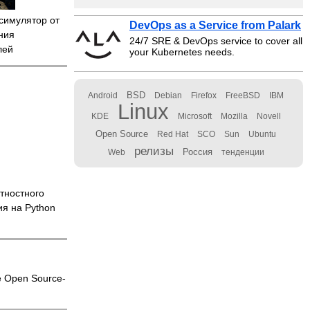
симулятор от
DevOps as a Service from Palark
ения
24/7 SRE & DevOps service to cover all
лей
your Kubernetes needs.
BSD
Android
Debian
Firefox
FreeBSD
IBM
Linux
KDE
Microsoft
Mozilla
Novell
Open Source
Red Hat
SCO
Sun
Ubuntu
релизы
Россия
Web
тенденции
тностного
я на Python
 Open Source-