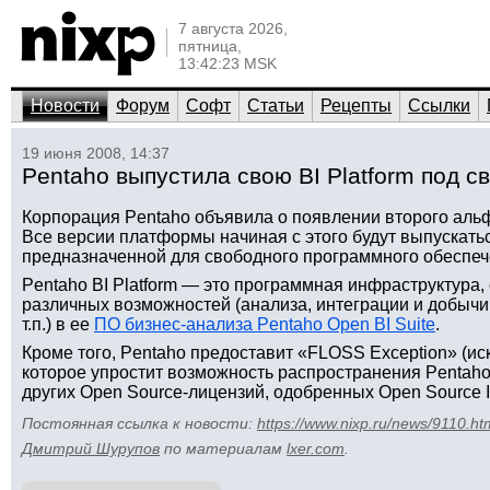
7 августа 2026,
пятница,
13:42:23 MSK
Новости
Форум
Софт
Статьи
Рецепты
Ссылки
19 июня 2008, 14:37
Pentaho выпустила свою BI Platform под 
Корпорация Pentaho объявила о появлении второго альфа
Все версии платформы начиная с этого будут выпускат
предназначенной для свободного программного обеспеч
Pentaho BI Platform — это программная инфраструктура
различных возможностей (анализа, интеграции и добычи
т.п.) в ее
ПО бизнес-анализа Pentaho Open BI Suite
.
Кроме того, Pentaho предоставит «FLOSS Exception» (и
которое упростит возможность распространения Pentaho 
других Open Source-лицензий, одобренных Open Source Ini
Постоянная ссылка к новости:
https://www.nixp.ru/news/9110.ht
Дмитрий Шурупов
по материалам
lxer.com
.