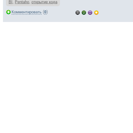
BI
,
Pentaho
,
открытие кода
(
)
Комментировать
0