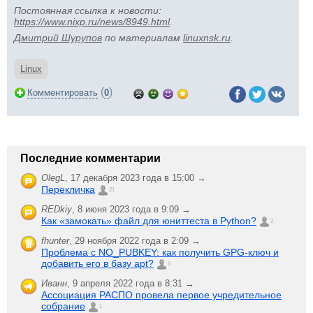
Постоянная ссылка к новости:
https://www.nixp.ru/news/8949.html
.
Дмитрий Шурупов
по материалам
linuxnsk.ru
.
Linux
(
)
Комментировать
0
Последние комментарии
OlegL
,
17 декабря 2023 года в 15:00 →
Перекличка
21
REDkiy
,
8 июня 2023 года в 9:09 →
Как «замокать» файл для юниттеста в Python?
2
fhunter
,
29 ноября 2022 года в 2:09 →
Проблема с NO_PUBKEY: как получить GPG-ключ и
добавить его в базу apt?
6
Иванн
,
9 апреля 2022 года в 8:31 →
Ассоциация РАСПО провела первое учредительное
собрание
1