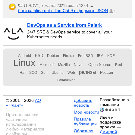
Kiri11.ADV1
,
7 марта 2021 года в 12:01 →
Логи catalina.out в TomCat 9 в формате JSON
1
DevOps as a Service from Palark
24/7 SRE & DevOps service to cover all your
Kubernetes needs.
BSD
Android
Debian
Firefox
FreeBSD
IBM
KDE
Linux
Open Source
Microsoft
Mozilla
Novell
Red
релизы
Россия
Hat
SCO
Sun
Ubuntu
Web
тенденции
Разработано в
© 2001—2026
АО
Добавить
компании
«Флант»
новость
Мои новости
При полном или
Идея и
Правила
частичном
поддержка
публикации
использовании
проекта —
любых материалов
Обратная
Дмитрий
с сайта вы