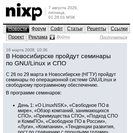
7 августа 2026,
пятница,
01:28:01 MSK
Новости
Форум
Софт
Статьи
Рецепты
Ссылки
Проект
Реклама
Войти
Постучаться
18 марта 2008, 10:36
В Новосибирске пройдут семинары
по GNU/Linux и СПО
С 26 по 29 марта в Новосибирске (НГТУ) пройдут
семинары по операционной системе GNU/Linux и
свободному программному обеспечению.
В программе семинаров:
День 1: «О LinuxNSK», «Свободное ПО в
мире», «Обзор компаний, занимающихся
СПО», «Преимущества СПО», «Подход СПО
и КоммПО», «Свободное ПО в России»,
«Луги», «Компании», «Тенденции развития,
рост по сравнению с прошлыми годами».