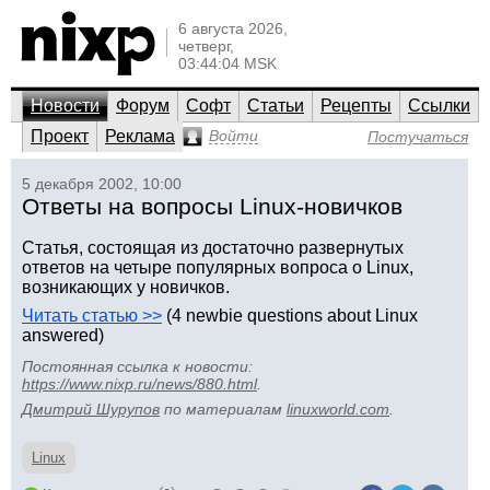
6 августа 2026,
четверг,
03:44:04 MSK
Новости
Форум
Софт
Статьи
Рецепты
Ссылки
Проект
Реклама
Войти
Постучаться
5 декабря 2002, 10:00
Ответы на вопросы Linux-новичков
Статья, состоящая из достаточно развернутых
ответов на четыре популярных вопроса о Linux,
возникающих у новичков.
Читать статью >>
(4 newbie questions about Linux
answered)
Постоянная ссылка к новости:
https://www.nixp.ru/news/880.html
.
Дмитрий Шурупов
по материалам
linuxworld.com
.
Linux