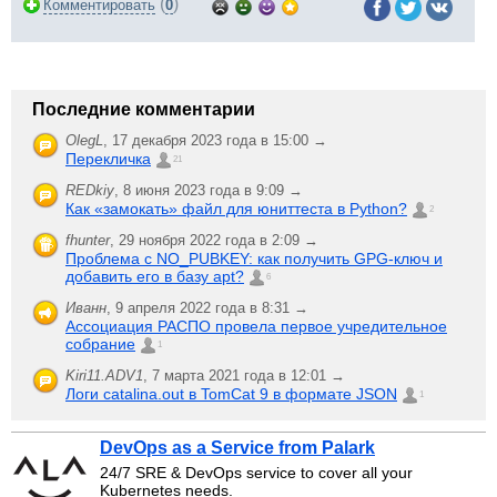
(
)
Комментировать
0
Последние комментарии
OlegL
,
17 декабря 2023 года в 15:00 →
Перекличка
21
REDkiy
,
8 июня 2023 года в 9:09 →
Как «замокать» файл для юниттеста в Python?
2
fhunter
,
29 ноября 2022 года в 2:09 →
Проблема с NO_PUBKEY: как получить GPG-ключ и
добавить его в базу apt?
6
Иванн
,
9 апреля 2022 года в 8:31 →
Ассоциация РАСПО провела первое учредительное
собрание
1
Kiri11.ADV1
,
7 марта 2021 года в 12:01 →
Логи catalina.out в TomCat 9 в формате JSON
1
DevOps as a Service from Palark
24/7 SRE & DevOps service to cover all your
Kubernetes needs.