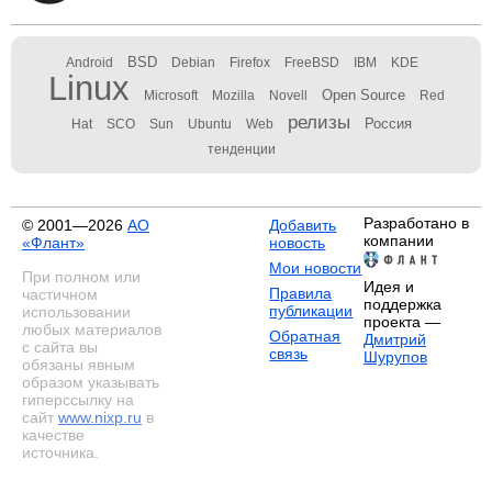
BSD
Android
Debian
Firefox
FreeBSD
IBM
KDE
Linux
Open Source
Microsoft
Mozilla
Novell
Red
релизы
Россия
Hat
SCO
Sun
Ubuntu
Web
тенденции
Разработано в
© 2001—2026
АО
Добавить
компании
«Флант»
новость
Мои новости
При полном или
Идея и
Правила
частичном
поддержка
публикации
использовании
проекта —
любых материалов
Обратная
Дмитрий
с сайта вы
связь
Шурупов
обязаны явным
образом указывать
гиперссылку на
сайт
www.nixp.ru
в
качестве
источника.