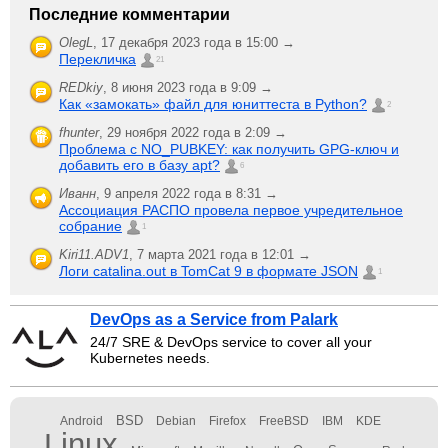
Последние комментарии
OlegL
,
17 декабря 2023 года в 15:00 →
Перекличка
21
REDkiy
,
8 июня 2023 года в 9:09 →
Как «замокать» файл для юниттеста в Python?
2
fhunter
,
29 ноября 2022 года в 2:09 →
Проблема с NO_PUBKEY: как получить GPG-ключ и
добавить его в базу apt?
6
Иванн
,
9 апреля 2022 года в 8:31 →
Ассоциация РАСПО провела первое учредительное
собрание
1
Kiri11.ADV1
,
7 марта 2021 года в 12:01 →
Логи catalina.out в TomCat 9 в формате JSON
1
DevOps as a Service from Palark
24/7 SRE & DevOps service to cover all your
Kubernetes needs.
BSD
Android
Debian
Firefox
FreeBSD
IBM
KDE
Linux