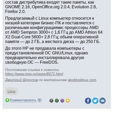
состав дистрибутива входят такие пакеты, как
GNOME 2.16, OpenOffice.org 2.0.4, Evolution 2.8,
Firefox 2.0.
Предлагаемый с Linux компьютер относится к
низшей категории бизнес-ПК и поставляется с
различными конфигурациями: процессоры AMD
от AMD Sempron 3000+ с 1,6 ГГц до AMD Athlon 64
X2 Dual-Core 5600+ 2,8 ГГц; объем оперативной
памяти — до 2 ГБ, а жесткого диска — до 250 ГБ.
До этого HP не продавала компьютеры с
предустановленной ОС GNU/Linux, однако
предварительно инсталлировала другую
свободную ОС — FreeDOS.
Постоянная ссылка к новости:
https://www.nixp.ru/news/8571.html
.
Дмитрий Шурупов
по материалам
desktoplinux.com
.
Linux
(
)
Комментировать
0