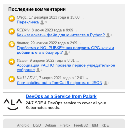
Последние комментарии
OlegL
,
17 декабря 2023 года в 15:00 →
Перекличка
21
REDkiy
,
8 июня 2023 года в 9:09 →
Как «замокать» файл для юниттеста в Python?
2
fhunter
,
29 ноября 2022 года в 2:09 →
Проблема с NO_PUBKEY: как получить GPG-ключ и
добавить его в базу apt?
6
Иванн
,
9 апреля 2022 года в 8:31 →
Ассоциация РАСПО провела первое учредительное
собрание
1
Kiri11.ADV1
,
7 марта 2021 года в 12:01 →
Логи catalina.out в TomCat 9 в формате JSON
1
DevOps as a Service from Palark
24/7 SRE & DevOps service to cover all your
Kubernetes needs.
BSD
Android
Debian
Firefox
FreeBSD
IBM
KDE