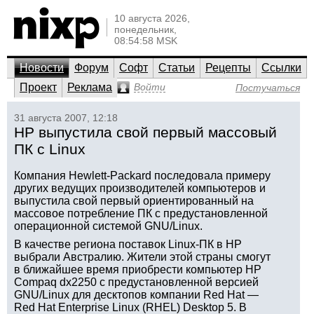
10 августа 2026,
понедельник,
08:54:58 MSK
Новости
Форум
Софт
Статьи
Рецепты
Ссылки
Проект
Реклама
Войти
Постучаться
31 августа 2007, 12:18
HP выпустила свой первый массовый
ПК с Linux
Компания Hewlett-Packard последовала примеру
других ведущих производителей компьютеров и
выпустила свой первый ориентированный на
массовое потребление ПК с предустановленной
операционной системой GNU/Linux.
В качестве региона поставок Linux-ПК в HP
выбрали Австралию. Жители этой страны смогут
в ближайшее время приобрести компьютер HP
Compaq dx2250 с предустановленной версией
GNU/Linux для десктопов компании Red Hat —
Red Hat Enterprise Linux (RHEL) Desktop 5. В