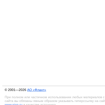
© 2001—2026
АО «Флант»
При полном или частичном использовании любых материалов с
сайта вы обязаны явным образом указывать гиперссылку на сай
www.nixp.ru
в качестве источника.