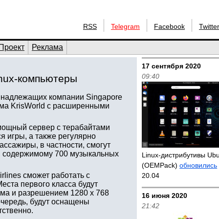
RSS
Telegram
Facebook
Twitte
Проект
Реклама
17 сентября 2020
09:40
Linux-компьютеры
ринадлежащих компании Singapore
тема KrisWorld с расширенными
 мощный сервер с терабайтами
я игры, а также регулярно
ссажиры, в частности, смогут
у, содержимому 700 музыкальных
Linux-дистрибутивы Ub
(OEMPack)
обновились
lines сможет работать с
20.04
Места первого класса будут
ма и разрешением 1280 x 768
16 июня 2020
 очередь, будут оснащены
21:42
тственно.