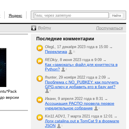
r
Яндекс
Войти
Постучаться
Последние комментарии
OlegL
,
17 декабря 2023 года в 15:00 →
Перекличка
21
REDkiy
,
8 июня 2023 года в 9:09 →
Как «замокать» файл для юниттеста в
Python?
2
fhunter
,
29 ноября 2022 года в 2:09 →
Проблема с NO_PUBKEY: как получить
GPG-ключ и добавить его в базу apt?
untu*Pack
6
до версии
Иванн
,
9 апреля 2022 года в 8:31 →
Ассоциация РАСПО провела первое
учредительное собрание
1
Kiri11.ADV1
,
7 марта 2021 года в 12:01 →
Логи catalina.out в TomCat 9 в формате
JSON
1