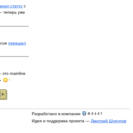
енил статус
с
 — теперь уже
scue
перешел
 это mainline
ь
1
Разработано в компании
Идея и поддержка проекта —
Дмитрий Шурупов