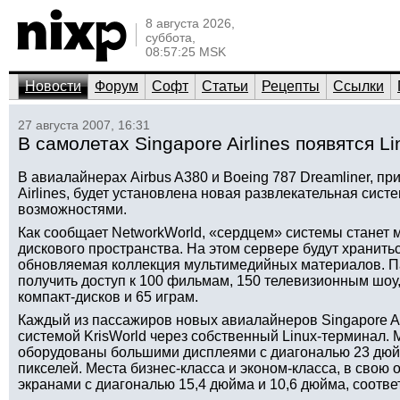
8 августа 2026,
суббота,
08:57:25 MSK
Новости
Форум
Софт
Статьи
Рецепты
Ссылки
27 августа 2007, 16:31
В самолетах Singapore Airlines появятся 
В авиалайнерах Airbus A380 и Boeing 787 Dreamliner, п
Airlines, будет установлена новая развлекательная сис
возможностями.
Как сообщает NetworkWorld, «сердцем» системы станет
дискового пространства. На этом сервере будут хранитьс
обновляемая коллекция мультимедийных материалов. Па
получить доступ к 100 фильмам, 150 телевизионным шо
компакт-дисков и 65 играм.
Каждый из пассажиров новых авиалайнеров Singapore Air
системой KrisWorld через собственный Linux-терминал. 
оборудованы большими дисплеями с диагональю 23 дюй
пикселей. Места бизнес-класса и эконом-класса, в свою
экранами с диагональю 15,4 дюйма и 10,6 дюйма, соотве