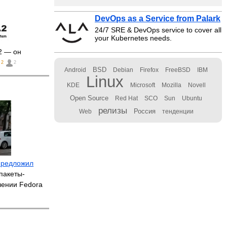
DevOps as a Service from Palark
24/7 SRE & DevOps service to cover all
your Kubernetes needs.
2 — он
2
2
BSD
Android
Debian
Firefox
FreeBSD
IBM
Linux
KDE
Microsoft
Mozilla
Novell
Open Source
Red Hat
SCO
Sun
Ubuntu
релизы
Россия
Web
тенденции
предложил
пакеты-
лении Fedora