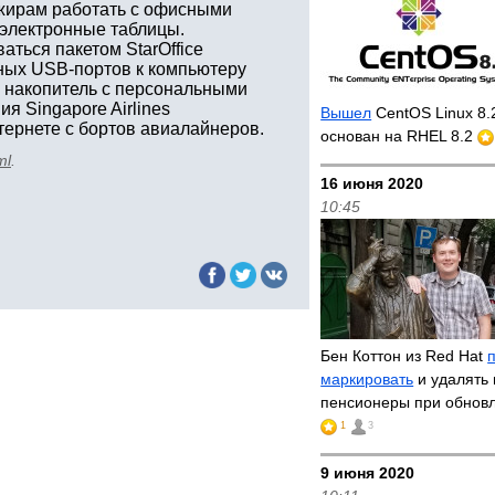
ажирам работать с офисными
 электронные таблицы.
аться пакетом StarOffice
пных USB-портов к компьютеру
 накопитель с персональными
я Singapore Airlines
Вышел
CentOS Linux 8.
тернете с бортов авиалайнеров.
основан на RHEL 8.2
ml
.
16 июня 2020
10:45
Бен Коттон из Red Hat
маркировать
и удалять 
пенсионеры при обнов
1
3
9 июня 2020