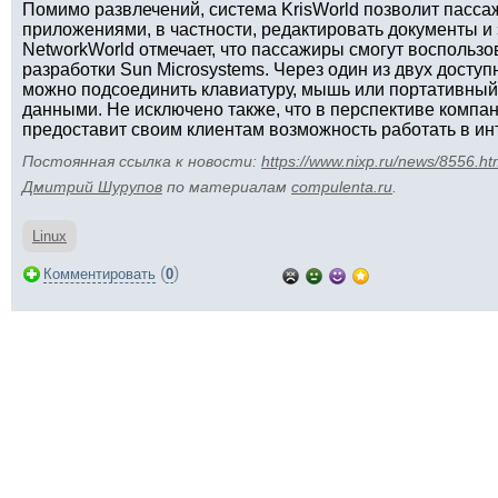
Помимо развлечений, система KrisWorld позволит пасс
приложениями, в частности, редактировать документы и
NetworkWorld отмечает, что пассажиры смогут воспользов
разработки Sun Microsystems. Через один из двух досту
можно подсоединить клавиатуру, мышь или портативный
данными. Не исключено также, что в перспективе компани
предоставит своим клиентам возможность работать в ин
Постоянная ссылка к новости:
https://www.nixp.ru/news/8556.ht
Дмитрий Шурупов
по материалам
compulenta.ru
.
Linux
(
)
Комментировать
0