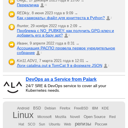
OlegL
,
17 декабря 2023 года в 15:00 →
Перекличка
21
REDkiy
,
8 июня 2023 года в 9:09 →
Как «замокать» файл для юниттеста в Python?
2
fhunter
,
29 ноября 2022 года в 2:09 →
Проблема с NO_PUBKEY: как получить GPG-ключ и
добавить его в базу apt?
6
Иванн
,
9 апреля 2022 года в 8:31 →
Ассоциация РАСПО провела первое учредительное
собрание
1
Kiri11.ADV1
,
7 марта 2021 года в 12:01 →
Логи catalina.out в TomCat 9 в формате JSON
1
DevOps as a Service from Palark
24/7 SRE & DevOps service to cover all your
Kubernetes needs.
BSD
Android
Debian
Firefox
FreeBSD
IBM
KDE
Linux
Open Source
Microsoft
Mozilla
Novell
Red
релизы
Россия
Hat
SCO
Sun
Ubuntu
Web