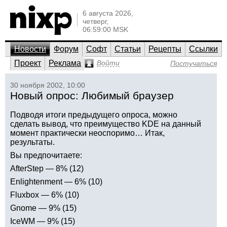
6 августа 2026,
четверг,
06:59:00 MSK
Новости
Форум
Софт
Статьи
Рецепты
Ссылки
Проект
Реклама
Войти
Постучаться
30 ноября 2002, 10:00
Новый опрос: Любимый браузер
Подводя итоги предыдущего опроса, можно
сделать вывод, что преимущество KDE на данный
момент практически неоспоримо… Итак,
результаты.
Вы предпочитаете:
AfterStep — 8% (12)
Enlightenment — 6% (10)
Fluxbox — 6% (10)
Gnome — 9% (15)
IceWM — 9% (15)