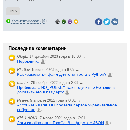
Linux
(
)
Комментировать
0
Последние комментарии
OlegL
,
17 декабря 2023 года в 15:00 →
Перекличка
21
REDkiy
,
8 июня 2023 года в 9:09 →
Как «замокать» файл для юниттеста в Python?
2
fhunter
,
29 ноября 2022 года в 2:09 →
Проблема с NO_PUBKEY: как получить GPG-ключ и
добавить его в базу apt?
6
Иванн
,
9 апреля 2022 года в 8:31 →
Ассоциация РАСПО провела первое учредительное
собрание
1
Kiri11.ADV1
,
7 марта 2021 года в 12:01 →
Логи catalina.out в TomCat 9 в формате JSON
1