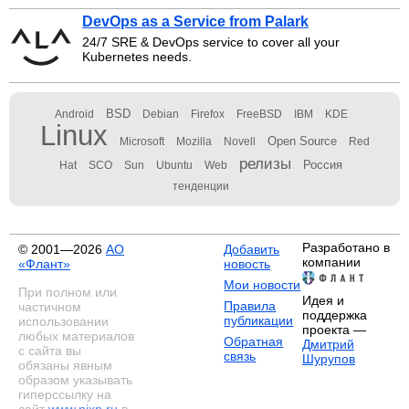
DevOps as a Service from Palark
24/7 SRE & DevOps service to cover all your
Kubernetes needs.
BSD
Android
Debian
Firefox
FreeBSD
IBM
KDE
Linux
Open Source
Microsoft
Mozilla
Novell
Red
релизы
Россия
Hat
SCO
Sun
Ubuntu
Web
тенденции
Разработано в
© 2001—2026
АО
Добавить
компании
«Флант»
новость
Мои новости
При полном или
Идея и
Правила
частичном
поддержка
публикации
использовании
проекта —
любых материалов
Обратная
Дмитрий
с сайта вы
связь
Шурупов
обязаны явным
образом указывать
гиперссылку на