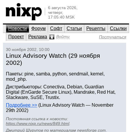
6 августа 2026,
четверг,
17:05:40 MSK
Новости
Форум
Софт
Статьи
Рецепты
Ссылки
Проект
Реклама
Войти
Постучаться
30 ноября 2002, 10:00
Linux Advisory Watch (29 ноября
2002)
Пакеты: pine, samba, python, sendmail, kernel,
mod_php.
Дистрибьюторы: Conectiva, Debian, Guardian
Digital (EnGarde Secure Linux), Mandrake, Red Hat,
Slackware, SuSE, Trustix.
Подробнее >>
(Linux Advisory Watch — November
29th 2002)
Постоянная ссылка к новости:
https://www.nixp.ru/news/849.html
.
Дмитрий Шурупов
по материалам
newsforge.com
.