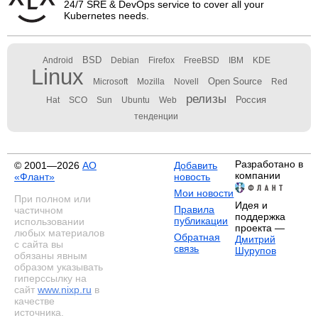
24/7 SRE & DevOps service to cover all your
Kubernetes needs.
BSD
Android
Debian
Firefox
FreeBSD
IBM
KDE
Linux
Open Source
Microsoft
Mozilla
Novell
Red
релизы
Россия
Hat
SCO
Sun
Ubuntu
Web
тенденции
Разработано в
© 2001—2026
АО
Добавить
компании
«Флант»
новость
Мои новости
При полном или
Идея и
Правила
частичном
поддержка
публикации
использовании
проекта —
любых материалов
Обратная
Дмитрий
с сайта вы
связь
Шурупов
обязаны явным
образом указывать
гиперссылку на
сайт
www.nixp.ru
в
качестве
источника.