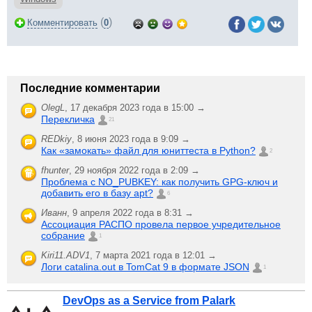
(
)
Комментировать
0
Последние комментарии
OlegL
,
17 декабря 2023 года в 15:00 →
Перекличка
21
REDkiy
,
8 июня 2023 года в 9:09 →
Как «замокать» файл для юниттеста в Python?
2
fhunter
,
29 ноября 2022 года в 2:09 →
Проблема с NO_PUBKEY: как получить GPG-ключ и
добавить его в базу apt?
6
Иванн
,
9 апреля 2022 года в 8:31 →
Ассоциация РАСПО провела первое учредительное
собрание
1
Kiri11.ADV1
,
7 марта 2021 года в 12:01 →
Логи catalina.out в TomCat 9 в формате JSON
1
DevOps as a Service from Palark