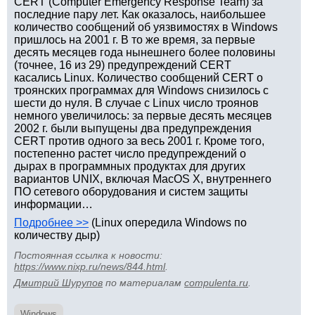
CERT (Computer Emergency Response Team) за
последние пару лет. Как оказалось, наибольшее
количество сообщений об уязвимостях в Windows
пришлось на 2001 г. В то же время, за первые
десять месяцев года нынешнего более половины
(точнее, 16 из 29) предупреждений CERT
касались Linux. Количество сообщений CERT о
троянских программах для Windows снизилось с
шести до нуля. В случае с Linux число троянов
немного увеличилось: за первые десять месяцев
2002 г. были выпущены два предупреждения
CERT против одного за весь 2001 г. Кроме того,
постепенно растет число предупреждений о
дырах в программных продуктах для других
вариантов UNIX, включая MacOS X, внутреннего
ПО сетевого оборудования и систем защиты
информации…
Подробнее >>
(Linux опередила Windows по
количеству дыр)
Постоянная ссылка к новости:
https://www.nixp.ru/news/844.html
.
Дмитрий Шурупов
по материалам
compulenta.ru
.
Windows