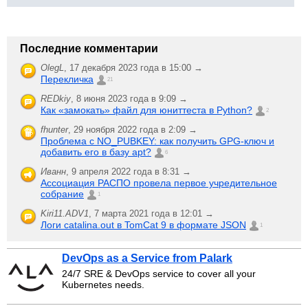
Последние комментарии
OlegL
,
17 декабря 2023 года в 15:00 →
Перекличка
21
REDkiy
,
8 июня 2023 года в 9:09 →
Как «замокать» файл для юниттеста в Python?
2
fhunter
,
29 ноября 2022 года в 2:09 →
Проблема с NO_PUBKEY: как получить GPG-ключ и
добавить его в базу apt?
6
Иванн
,
9 апреля 2022 года в 8:31 →
Ассоциация РАСПО провела первое учредительное
собрание
1
Kiri11.ADV1
,
7 марта 2021 года в 12:01 →
Логи catalina.out в TomCat 9 в формате JSON
1
DevOps as a Service from Palark
24/7 SRE & DevOps service to cover all your
Kubernetes needs.