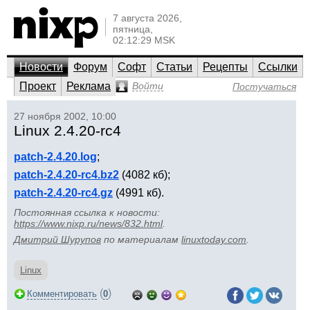
7 августа 2026,
пятница,
02:12:29 MSK
Новости
Форум
Софт
Статьи
Рецепты
Ссылки
Проект
Реклама
Войти
Постучаться
27 ноября 2002, 10:00
Linux 2.4.20-rc4
patch-2.4.20.log
;
patch-2.4.20-rc4.bz2
(4082 кб);
patch-2.4.20-rc4.gz
(4991 кб).
Постоянная ссылка к новости:
https://www.nixp.ru/news/832.html
.
Дмитрий Шурупов
по материалам
linuxtoday.com
.
Linux
(
)
Комментировать
0