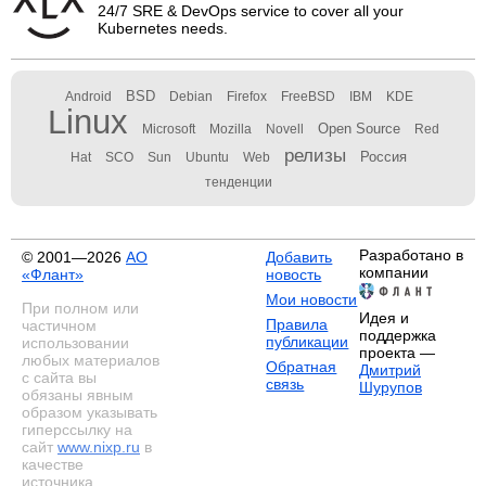
24/7 SRE & DevOps service to cover all your
Kubernetes needs.
BSD
Android
Debian
Firefox
FreeBSD
IBM
KDE
Linux
Open Source
Microsoft
Mozilla
Novell
Red
релизы
Россия
Hat
SCO
Sun
Ubuntu
Web
тенденции
Разработано в
© 2001—2026
АО
Добавить
компании
«Флант»
новость
Мои новости
При полном или
Идея и
Правила
частичном
поддержка
публикации
использовании
проекта —
любых материалов
Обратная
Дмитрий
с сайта вы
связь
Шурупов
обязаны явным
образом указывать
гиперссылку на
сайт
www.nixp.ru
в
качестве
источника.