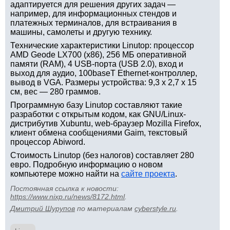
адаптируется для решения других задач —
например, для информационных стендов и
платежных терминалов, для встраивания в
машины, самолеты и другую технику.
Технические характеристики Linutop: процессор
AMD Geode LX700 (x86), 256 МБ оперативной
памяти (RAM), 4 USB-порта (USB 2.0), вход и
выход для аудио, 100baseT Ethernet-контроллер,
вывод в VGA. Размеры устройства: 9,3 x 2,7 x 15
см, вес — 280 граммов.
Программную базу Linutop составляют такие
разработки с открытым кодом, как GNU/Linux-
дистрибутив Xubuntu, web-браузер Mozilla Firefox,
клиент обмена сообщениями Gaim, текстовый
процессор Abiword.
Стоимость Linutop (без налогов) составляет 280
евро. Подробную информацию о новом
компьютере можно найти на
сайте проекта
.
Постоянная ссылка к новости:
https://www.nixp.ru/news/8172.html
.
Дмитрий Шурупов
по материалам
cyberstyle.ru
.