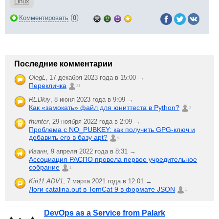
Linux
(
)
Комментировать
0
Последние комментарии
OlegL
,
17 декабря 2023 года в 15:00 →
Перекличка
21
REDkiy
,
8 июня 2023 года в 9:09 →
Как «замокать» файл для юниттеста в Python?
2
fhunter
,
29 ноября 2022 года в 2:09 →
Проблема с NO_PUBKEY: как получить GPG-ключ и
добавить его в базу apt?
6
Иванн
,
9 апреля 2022 года в 8:31 →
Ассоциация РАСПО провела первое учредительное
собрание
1
Kiri11.ADV1
,
7 марта 2021 года в 12:01 →
Логи catalina.out в TomCat 9 в формате JSON
1
DevOps as a Service from Palark