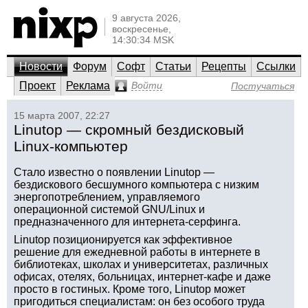
9 августа 2026,
воскресенье,
14:30:34 MSK
Новости
Форум
Софт
Статьи
Рецепты
Ссылки
Проект
Реклама
Войти
Постучаться
15 марта 2007, 22:27
Linutop — скромный бездисковый
Linux-компьютер
Стало известно о появлении Linutop —
бездискового бесшумного компьютера с низким
энергопотреблением, управляемого
операционной системой GNU/Linux и
предназначенного для интернета-серфинга.
Linutop позиционируется как эффективное
решение для ежедневной работы в интернете в
библиотеках, школах и университетах, различных
офисах, отелях, больницах, интернет-кафе и даже
просто в гостиных. Кроме того, Linutop может
пригодиться специалистам: он без особого труда