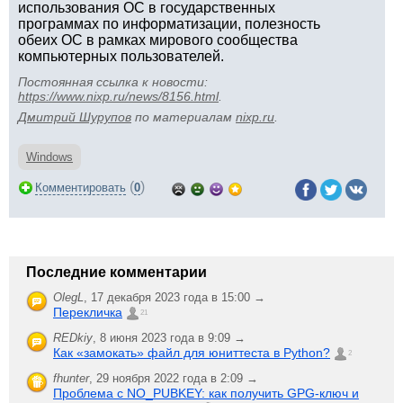
использования ОС в государственных
программах по информатизации, полезность
обеих ОС в рамках мирового сообщества
компьютерных пользователей.
Постоянная ссылка к новости:
https://www.nixp.ru/news/8156.html
.
Дмитрий Шурупов
по материалам
nixp.ru
.
Windows
(
)
Комментировать
0
Последние комментарии
OlegL
,
17 декабря 2023 года в 15:00 →
Перекличка
21
REDkiy
,
8 июня 2023 года в 9:09 →
Как «замокать» файл для юниттеста в Python?
2
fhunter
,
29 ноября 2022 года в 2:09 →
Проблема с NO_PUBKEY: как получить GPG-ключ и