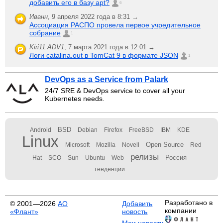
добавить его в базу apt?
6
Иванн
,
9 апреля 2022 года в 8:31 →
Ассоциация РАСПО провела первое учредительное
собрание
1
Kiri11.ADV1
,
7 марта 2021 года в 12:01 →
Логи catalina.out в TomCat 9 в формате JSON
1
DevOps as a Service from Palark
24/7 SRE & DevOps service to cover all your
Kubernetes needs.
BSD
Android
Debian
Firefox
FreeBSD
IBM
KDE
Linux
Open Source
Microsoft
Mozilla
Novell
Red
релизы
Россия
Hat
SCO
Sun
Ubuntu
Web
тенденции
Разработано в
© 2001—2026
АО
Добавить
компании
«Флант»
новость