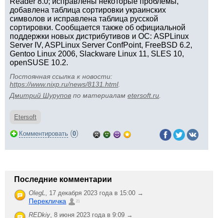
Reader 8.0; исправлены некоторые проблемы,
добавлена таблица сортировки украинских
символов и исправлена таблица русской
сортировки. Сообщается также об официальной
поддержки новых дистрибутивов и ОС: ASPLinux
Server IV, ASPLinux Server ConfPoint, FreeBSD 6.2,
Gentoo Linux 2006, Slackware Linux 11, SLES 10,
openSUSE 10.2.
Постоянная ссылка к новости:
https://www.nixp.ru/news/8131.html
.
Дмитрий Шурупов
по материалам
etersoft.ru
.
Etersoft
(
)
Комментировать
0
Последние комментарии
OlegL
,
17 декабря 2023 года в 15:00 →
Перекличка
21
REDkiy
,
8 июня 2023 года в 9:09 →