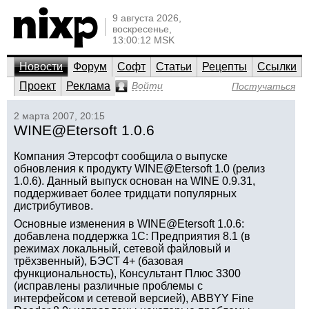
9 августа 2026,
воскресенье,
13:00:12 MSK
Новости
Форум
Софт
Статьи
Рецепты
Ссылки
Проект
Реклама
Войти
Постучаться
2 марта 2007, 20:15
WINE@Etersoft 1.0.6
Компания Этерсофт сообщила о выпуске
обновления к продукту WINE@Etersoft 1.0 (релиз
1.0.6). Данный выпуск основан на WINE 0.9.31,
поддерживает более тридцати популярных
дистрибутивов.
Основные изменения в WINE@Etersoft 1.0.6:
добавлена поддержка 1С: Предприятия 8.1 (в
режимах локальный, сетевой файловый и
трёхзвенный), БЭСТ 4+ (базовая
функциональность), Консультант Плюс 3300
(исправлены различные проблемы с
интерфейсом и сетевой версией), ABBYY Fine