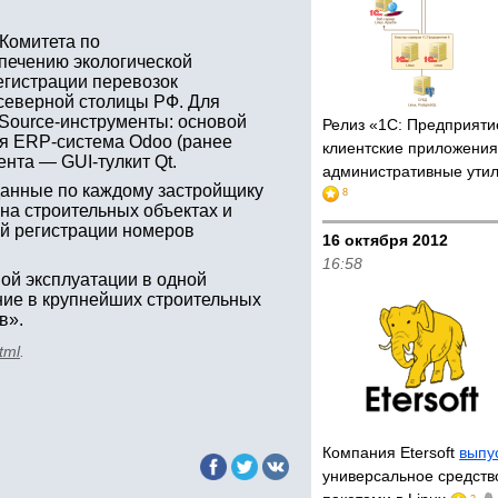
 Комитета по
печению экологической
егистрации перевозок
 северной столицы РФ. Для
Source-инструменты: основой
Релиз «1С: Предприяти
ая ERP-система Odoo (ранее
клиентские приложения
нта — GUI-тулкит Qt.
административные утил
данные по каждому застройщику
8
на строительных объектах и
й регистрации номеров
16 октября 2012
16:58
ой эксплуатации в одной
ние в крупнейших строительных
в».
tml
.
Компания Etersoft
выпу
универсальное средств