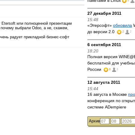
пакетами в Linux
2
27 декабря 2011
15:48
 Etersoft или полноценной презентации
«Этерсофт»
обновила
W
 почему выбрали Odoo, а не, скажем,
до версии 2.0
2
2
очень радует прикладной бизнес-софт
6 сентября 2011
18:20
Полная версия WINE@E
бесплатной для учебны
России
6
3
12 августа 2011
15:44
16 августа в Москве
пр
конференция по откры
системе ADempiere
Архив