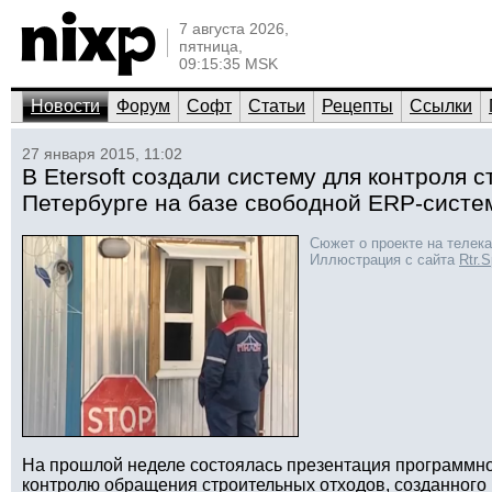
7 августа 2026,
пятница,
09:15:35 MSK
Новости
Форум
Софт
Статьи
Рецепты
Ссылки
27 января 2015, 11:02
В Etersoft создали систему для контроля 
Петербурге на базе свободной ERP-сист
Сюжет о проекте на телек
Иллюстрация с сайта
Rtr.
На прошлой неделе состоялась презентация программно
контролю обращения строительных отходов, созданного к