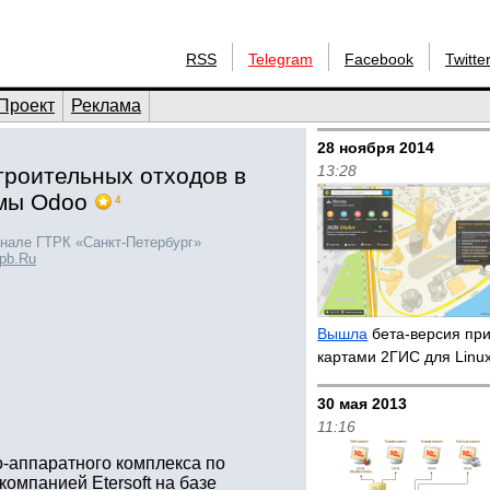
RSS
Telegram
Facebook
Twitte
Проект
Реклама
28 ноября 2014
13:28
строительных отходов в
емы Odoo
4
анале ГТРК «Санкт-Петербург»
Spb.Ru
Вышла
бета-версия пр
картами 2ГИС для Linu
30 мая 2013
11:16
-аппаратного комплекса по
омпанией Etersoft на базе