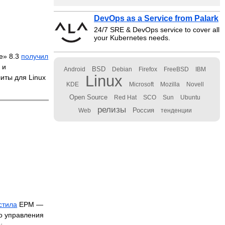
DevOps as a Service from Palark
24/7 SRE & DevOps service to cover all
your Kubernetes needs.
е» 8.3
получил
 и
BSD
Android
Debian
Firefox
FreeBSD
IBM
Linux
иты для Linux
KDE
Microsoft
Mozilla
Novell
Open Source
Red Hat
SCO
Sun
Ubuntu
релизы
Россия
Web
тенденции
стила
EPM —
о управления