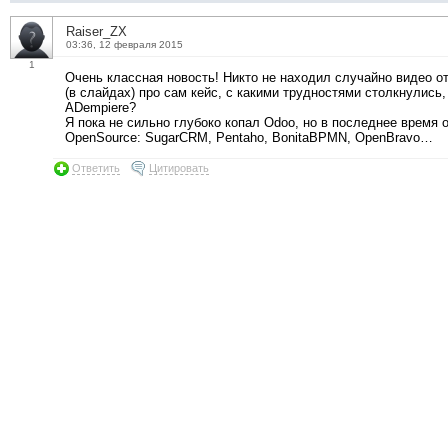
Raiser_ZX
03:36, 12 февраля 2015
1
Очень классная новость! Никто не находил случайно видео от
(в слайдах) про сам кейс, с какими трудностями столкнулись,
ADempiere?
Я пока не сильно глубоко копал Odoo, но в последнее время 
OpenSource: SugarCRM, Pentaho, BonitaBPMN, OpenBravo…
Ответить
Цитировать