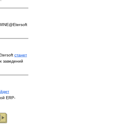
4
INE@Etersoft
tersoft
станет
х заведений
ойдет
той ERP-