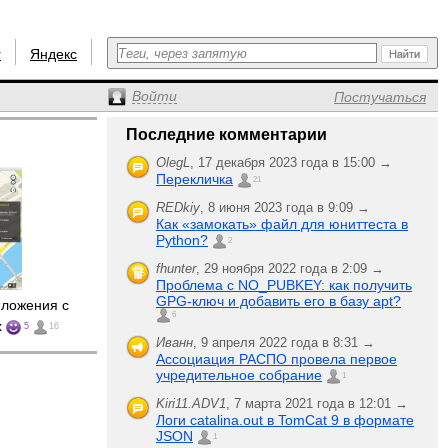
r
Яндекс
Войти
Постучаться
Последние комментарии
OlegL
,
17 декабря 2023 года в 15:00 →
Перекличка
21
REDkiy
,
8 июня 2023 года в 9:09 →
Как «замокать» файл для юниттеста в
Python?
2
fhunter
,
29 ноября 2022 года в 2:09 →
Проблема с NO_PUBKEY: как получить
GPG-ключ и добавить его в базу apt?
иложения с
6
x
5
16
Иванн
,
9 апреля 2022 года в 8:31 →
Ассоциация РАСПО провела первое
учредительное собрание
1
Kiri11.ADV1
,
7 марта 2021 года в 12:01 →
Логи catalina.out в TomCat 9 в формате
JSON
1