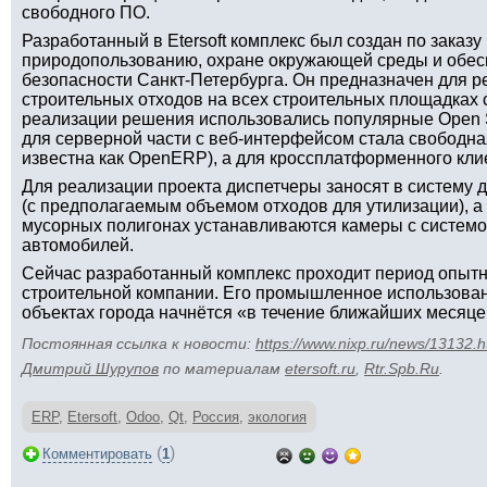
свободного ПО.
Разработанный в Etersoft комплекс был создан по заказу
природопользованию, охране окружающей среды и обес
безопасности Санкт-Петербурга. Он предназначен для р
строительных отходов на всех строительных площадках
реализации решения использовались популярные Open 
для серверной части с веб-интерфейсом стала свободн
известна как OpenERP), а для кроссплатформенного клие
Для реализации проекта диспетчеры заносят в систему 
(с предполагаемым объемом отходов для утилизации), а 
мусорных полигонах устанавливаются камеры с системо
автомобилей.
Сейчас разработанный комплекс проходит период опытн
строительной компании. Его промышленное использова
объектах города начнётся «в течение ближайших месяце
Постоянная ссылка к новости:
https://www.nixp.ru/news/13132.h
Дмитрий Шурупов
по материалам
etersoft.ru
,
Rtr.Spb.Ru
.
ERP
,
Etersoft
,
Odoo
,
Qt
,
Россия
,
экология
(
)
Комментировать
1