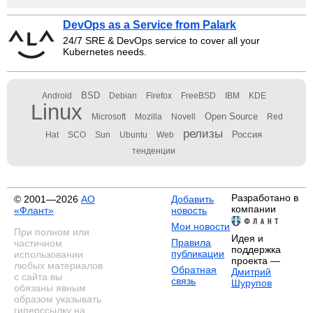
DevOps as a Service from Palark
24/7 SRE & DevOps service to cover all your
Kubernetes needs.
BSD
Android
Debian
Firefox
FreeBSD
IBM
KDE
Linux
Open Source
Microsoft
Mozilla
Novell
Red
релизы
Россия
Hat
SCO
Sun
Ubuntu
Web
тенденции
Разработано в
© 2001—2026
АО
Добавить
компании
«Флант»
новость
Мои новости
При полном или
Идея и
Правила
частичном
поддержка
публикации
использовании
проекта —
любых материалов
Обратная
Дмитрий
с сайта вы
связь
Шурупов
обязаны явным
образом указывать
гиперссылку на