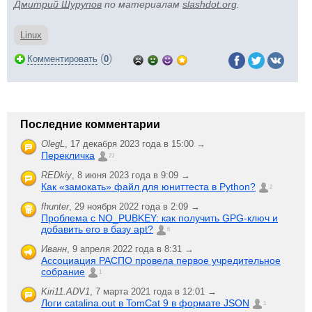
Дмитрий Шурупов
по материалам
slashdot.org
.
Linux
(
)
Комментировать
0
Последние комментарии
OlegL
,
17 декабря 2023 года в 15:00 →
Перекличка
21
REDkiy
,
8 июня 2023 года в 9:09 →
Как «замокать» файл для юниттеста в Python?
2
fhunter
,
29 ноября 2022 года в 2:09 →
Проблема с NO_PUBKEY: как получить GPG-ключ и
добавить его в базу apt?
6
Иванн
,
9 апреля 2022 года в 8:31 →
Ассоциация РАСПО провела первое учредительное
собрание
1
Kiri11.ADV1
,
7 марта 2021 года в 12:01 →
Логи catalina.out в TomCat 9 в формате JSON
1