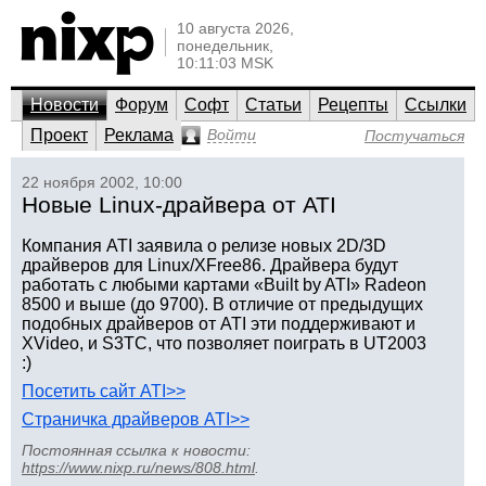
10 августа 2026,
понедельник,
10:11:03 MSK
Новости
Форум
Софт
Статьи
Рецепты
Ссылки
Проект
Реклама
Войти
Постучаться
22 ноября 2002, 10:00
Новые Linux-драйвера от ATI
Компания ATI заявила о релизе новых 2D/3D
драйверов для Linux/XFree86. Драйвера будут
работать с любыми картами «Built by ATI» Radeon
8500 и выше (до 9700). В отличие от предыдущих
подобных драйверов от ATI эти поддерживают и
XVideo, и S3TC, что позволяет поиграть в UT2003
:)
Посетить сайт ATI>>
Страничка драйверов ATI>>
Постоянная ссылка к новости:
https://www.nixp.ru/news/808.html
.