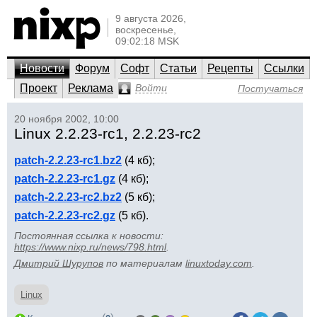
9 августа 2026,
воскресенье,
09:02:18 MSK
Новости
Форум
Софт
Статьи
Рецепты
Ссылки
Проект
Реклама
Войти
Постучаться
20 ноября 2002, 10:00
Linux 2.2.23-rc1, 2.2.23-rc2
patch-2.2.23-rc1.bz2
(4 кб);
patch-2.2.23-rc1.gz
(4 кб);
patch-2.2.23-rc2.bz2
(5 кб);
patch-2.2.23-rc2.gz
(5 кб).
Постоянная ссылка к новости:
https://www.nixp.ru/news/798.html
.
Дмитрий Шурупов
по материалам
linuxtoday.com
.
Linux