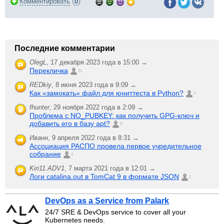
(
)
Комментировать
0
Последние комментарии
OlegL
,
17 декабря 2023 года в 15:00 →
Перекличка
21
REDkiy
,
8 июня 2023 года в 9:09 →
Как «замокать» файл для юниттеста в Python?
2
fhunter
,
29 ноября 2022 года в 2:09 →
Проблема с NO_PUBKEY: как получить GPG-ключ и
добавить его в базу apt?
6
Иванн
,
9 апреля 2022 года в 8:31 →
Ассоциация РАСПО провела первое учредительное
собрание
1
Kiri11.ADV1
,
7 марта 2021 года в 12:01 →
Логи catalina.out в TomCat 9 в формате JSON
1
DevOps as a Service from Palark
24/7 SRE & DevOps service to cover all your
Kubernetes needs.