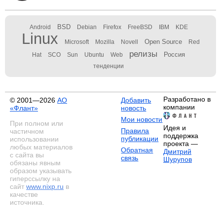
BSD
Android
Debian
Firefox
FreeBSD
IBM
KDE
Linux
Open Source
Microsoft
Mozilla
Novell
Red
релизы
Россия
Hat
SCO
Sun
Ubuntu
Web
тенденции
Разработано в
© 2001—2026
АО
Добавить
компании
«Флант»
новость
Мои новости
При полном или
Идея и
Правила
частичном
поддержка
публикации
использовании
проекта —
любых материалов
Обратная
Дмитрий
с сайта вы
связь
Шурупов
обязаны явным
образом указывать
гиперссылку на
сайт
www.nixp.ru
в
качестве
источника.