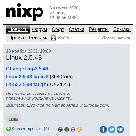
6 августа 2026,
четверг,
12:06:56 MSK
Новости
Форум
Софт
Статьи
Рецепты
Ссылки
Проект
Реклама
Войти
Постучаться
18 ноября 2002, 10:00
Linux 2.5.48
ChangeLog-2.5.48
;
linux-2.5.48.tar.bz2
(30405 кб);
linux-2.5.48.tar.gz
(37924 кб).
Постоянная ссылка к новости:
https://www.nixp.ru/news/782.html
.
Дмитрий Шурупов
по материалам
linuxtoday.com
.
Linux
(
)
Комментировать
0