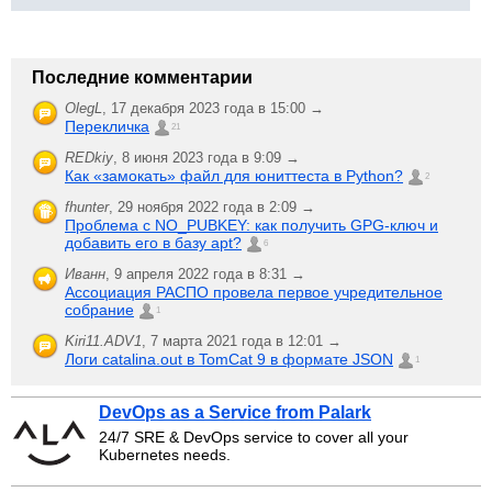
Последние комментарии
OlegL
,
17 декабря 2023 года в 15:00 →
Перекличка
21
REDkiy
,
8 июня 2023 года в 9:09 →
Как «замокать» файл для юниттеста в Python?
2
fhunter
,
29 ноября 2022 года в 2:09 →
Проблема с NO_PUBKEY: как получить GPG-ключ и
добавить его в базу apt?
6
Иванн
,
9 апреля 2022 года в 8:31 →
Ассоциация РАСПО провела первое учредительное
собрание
1
Kiri11.ADV1
,
7 марта 2021 года в 12:01 →
Логи catalina.out в TomCat 9 в формате JSON
1
DevOps as a Service from Palark
24/7 SRE & DevOps service to cover all your
Kubernetes needs.