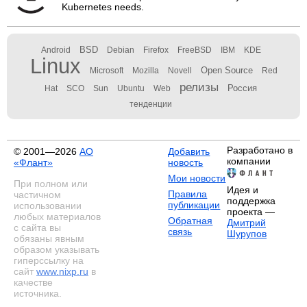
Kubernetes needs.
BSD
Android
Debian
Firefox
FreeBSD
IBM
KDE
Linux
Open Source
Microsoft
Mozilla
Novell
Red
релизы
Россия
Hat
SCO
Sun
Ubuntu
Web
тенденции
Разработано в
© 2001—2026
АО
Добавить
компании
«Флант»
новость
Мои новости
При полном или
Идея и
Правила
частичном
поддержка
публикации
использовании
проекта —
любых материалов
Обратная
Дмитрий
с сайта вы
связь
Шурупов
обязаны явным
образом указывать
гиперссылку на
сайт
www.nixp.ru
в
качестве
источника.