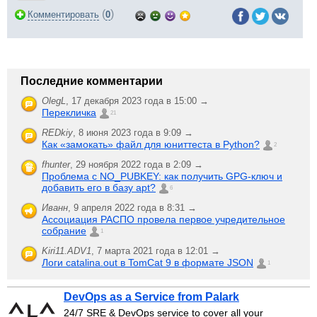
(
)
Комментировать
0
Последние комментарии
OlegL
,
17 декабря 2023 года в 15:00 →
Перекличка
21
REDkiy
,
8 июня 2023 года в 9:09 →
Как «замокать» файл для юниттеста в Python?
2
fhunter
,
29 ноября 2022 года в 2:09 →
Проблема с NO_PUBKEY: как получить GPG-ключ и
добавить его в базу apt?
6
Иванн
,
9 апреля 2022 года в 8:31 →
Ассоциация РАСПО провела первое учредительное
собрание
1
Kiri11.ADV1
,
7 марта 2021 года в 12:01 →
Логи catalina.out в TomCat 9 в формате JSON
1
DevOps as a Service from Palark
24/7 SRE & DevOps service to cover all your