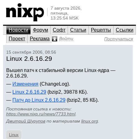
7 августа 2026,
пятница,
13:25:54 MSK
Новости
Форум
Софт
Статьи
Рецепты
Ссылки
Проект
Реклама
Войти
Постучаться
15 сентября 2006, 08:56
Linux 2.6.16.29
Вышел патч к стабильной версии Linux-ядра —
2.6.16.29.
—
Изменения
(ChangeLog).
—
Linux 2.6.16.29
(bzip2, 39878 КБ).
—
Патч до Linux 2.6.16.29
(bzip2, 85 КБ).
Постоянная ссылка к новости:
https://www.nixp.ru/news/7733.html
.
Дмитрий Шурупов
по материалам
linux.org
.
Linux