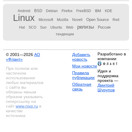
BSD
Android
Debian
Firefox
FreeBSD
IBM
KDE
Linux
Open Source
Microsoft
Mozilla
Novell
Red
релизы
Россия
Hat
SCO
Sun
Ubuntu
Web
тенденции
Разработано в
© 2001—2026
АО
Добавить
компании
«Флант»
новость
Мои новости
При полном или
Идея и
Правила
частичном
поддержка
публикации
использовании
проекта —
любых материалов
Обратная
Дмитрий
с сайта вы
связь
Шурупов
обязаны явным
образом указывать
гиперссылку на
сайт
www.nixp.ru
в
качестве
источника.