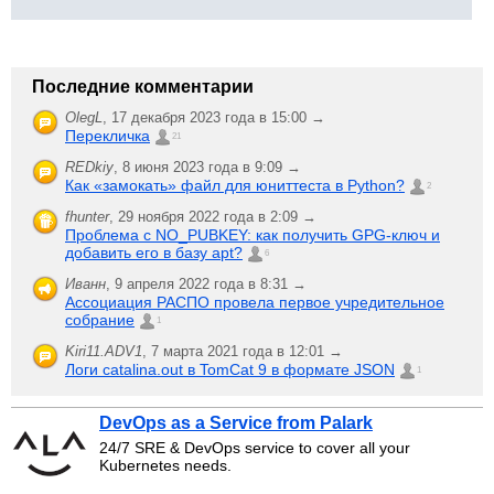
Последние комментарии
OlegL
,
17 декабря 2023 года в 15:00 →
Перекличка
21
REDkiy
,
8 июня 2023 года в 9:09 →
Как «замокать» файл для юниттеста в Python?
2
fhunter
,
29 ноября 2022 года в 2:09 →
Проблема с NO_PUBKEY: как получить GPG-ключ и
добавить его в базу apt?
6
Иванн
,
9 апреля 2022 года в 8:31 →
Ассоциация РАСПО провела первое учредительное
собрание
1
Kiri11.ADV1
,
7 марта 2021 года в 12:01 →
Логи catalina.out в TomCat 9 в формате JSON
1
DevOps as a Service from Palark
24/7 SRE & DevOps service to cover all your
Kubernetes needs.