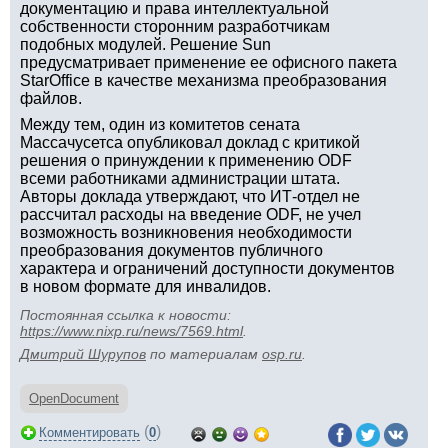
документацию и права интеллектуальной
собственности сторонним разработчикам
подобных модулей. Решение Sun
предусматривает применение ее офисного пакета
StarOffice в качестве механизма преобразования
файлов.
Между тем, один из комитетов сената
Массачусетса опубликовал доклад с критикой
решения о принуждении к применению ODF
всеми работниками администрации штата.
Авторы доклада утверждают, что ИТ-отдел не
рассчитал расходы на введение ODF, не учел
возможность возникновения необходимости
преобразования документов публичного
характера и ограничений доступности документов
в новом формате для инвалидов.
Постоянная ссылка к новости:
https://www.nixp.ru/news/7569.html
.
Дмитрий Шурупов
по материалам
osp.ru
.
OpenDocument
(
)
Комментировать
0