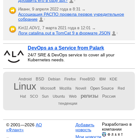
добавить его в базу apt?
6
Иванн
,
9 апреля 2022 года в 8:31 →
Ассоциация РАСПО провела первое учредительное
собрание
1
Kiri11.ADV1
,
7 марта 2021 года в 12:01 →
Логи catalina.out в TomCat 9 в формате JSON
1
DevOps as a Service from Palark
24/7 SRE & DevOps service to cover all your
Kubernetes needs.
BSD
Android
Debian
Firefox
FreeBSD
IBM
KDE
Linux
Open Source
Microsoft
Mozilla
Novell
Red
релизы
Россия
Hat
SCO
Sun
Ubuntu
Web
тенденции
Разработано в
© 2001—2026
АО
Добавить
компании
«Флант»
новость
Мои новости