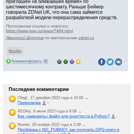
приглашен «в ближайшее время» по
шестимесячному контракту. Раньше Бейкер
говорила ZDNet UK, что она сама займется
разработкой модели перераспределения средств.
Постоянная ссылка к новости:
https://www.nixp.ru/news/7484.html
.
Дмитрий Шурупов
по материалам
zdnet.ru
.
Mozilla
(
)
Комментировать
0
Последние комментарии
OlegL
,
17 декабря 2023 года в 15:00 →
Перекличка
21
REDkiy
,
8 июня 2023 года в 9:09 →
Как «замокать» файл для юниттеста в Python?
2
fhunter
,
29 ноября 2022 года в 2:09 →
Проблема с NO_PUBKEY: как получить GPG-ключ и