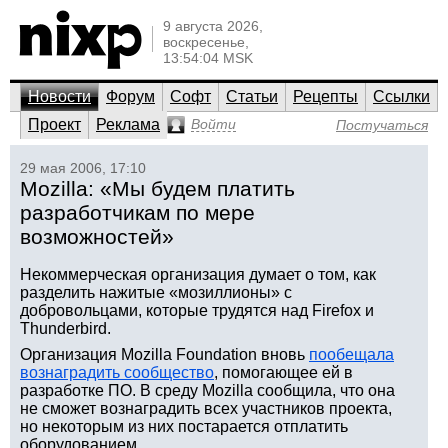
9 августа 2026,
воскресенье,
13:54:04 MSK
Новости
Форум
Софт
Статьи
Рецепты
Ссылки
Проект
Реклама
Войти
Постучаться
29 мая 2006, 17:10
Mozilla: «Мы будем платить
разработчикам по мере
возможностей»
Некоммерческая организация думает о том, как
разделить нажитые «мозиллионы» с
добровольцами, которые трудятся над Firefox и
Thunderbird.
Организация Mozilla Foundation вновь
пообещала
вознаградить сообщество
, помогающее ей в
разработке ПО. В среду Mozilla сообщила, что она
не сможет вознаградить всех участников проекта,
но некоторым из них постарается отплатить
оборудованием.