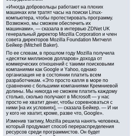
«Иногда добровольцы работают на плохих
машинах или тратят часы на поиски Linux-
компьютера, чтобы протестировать программу.
Возможно, мы сможем обеспечить их
машинами», — сказала в интервью ZDNet UK
генеральный директор Mozilla Corporation и член
совета директоров Mozilla Foundation Митчелл
Бейкер (Mitchell Baker).
По ее словам, в прошлом году Mozilla получила
«десятки миллионов долларов» дохода от
коммерческих отношений с такими поисковыми
компаниями как Google и Yahoo, однако
организация не в состоянии платить всем
разработчикам. «Это просто капля в море по
сравнению с большими компаниями Кремниевой
долины. Мы никогда не сможем платить каждому
столько, сколько получают в Microsoft — у нас
просто не хватит денег, чтобы соревноваться с
ними [на их условиях], — сказала Бейкер. — И ни
у кого не хватит, кроме, разве что, Google».
Изменив тактику, Mozilla решила нанять человека,
который продумает способ перераспределения
ресурсов среди программистов. Он будет