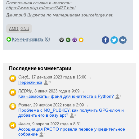
Постоянная ссылка к новости:
https://www.nixp.ru/news/7477.html
.
Дмитрий Шурупов
по материалам
sourceforge.net
.
AMD
,
GNU
(
)
Комментировать
0
Последние комментарии
OlegL
,
17 декабря 2023 года в 15:00 →
Перекличка
21
REDkiy
,
8 июня 2023 года в 9:09 →
Как «замокать» файл для юниттеста в Python?
2
fhunter
,
29 ноября 2022 года в 2:09 →
Проблема с NO_PUBKEY: как получить GPG-ключ и
добавить его в базу apt?
6
Иванн
,
9 апреля 2022 года в 8:31 →
Ассоциация РАСПО провела первое учредительное
собрание
1