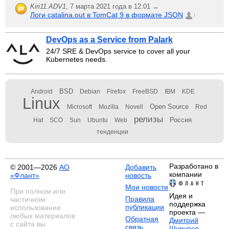
Kiri11.ADV1
,
7 марта 2021 года в 12:01 →
Логи catalina.out в TomCat 9 в формате JSON
1
DevOps as a Service from Palark
24/7 SRE & DevOps service to cover all your
Kubernetes needs.
BSD
Android
Debian
Firefox
FreeBSD
IBM
KDE
Linux
Open Source
Microsoft
Mozilla
Novell
Red
релизы
Россия
Hat
SCO
Sun
Ubuntu
Web
тенденции
Разработано в
© 2001—2026
АО
Добавить
компании
«Флант»
новость
Мои новости
При полном или
Идея и
Правила
частичном
поддержка
публикации
использовании
проекта —
любых материалов
Обратная
Дмитрий
с сайта вы
связь
Шурупов