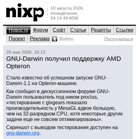
10 августа 2026,
понедельник,
04:14:49 MSK
Новости
Форум
Софт
Статьи
Рецепты
Ссылки
Проект
Реклама
Войти
Постучаться
28 мая 2006, 18:13
GNU-Darwin получил поддержку AMD
Opteron
Стало известно об успешном запуске GNU-
Darwin-1.1 на Opteron-машине.
Как сообщил в дискуссионном форуме GNU-
Darwin пользователь под ником proclus,
«тестирование с glxgears показало
производительность у MesaGL вдвое большую,
чем на 32-разрядном CPU, хотя некоторые другие
задачи еще не совсем оптимизированы».
Скриншот с выводом тестирования доступен на
gnu-darwin.org
.