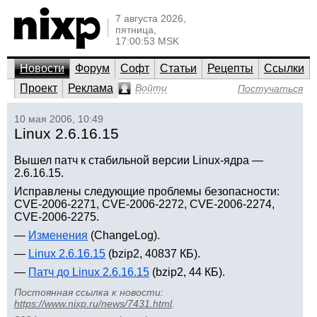
7 августа 2026,
пятница,
17:00:53 MSK
Новости
Форум
Софт
Статьи
Рецепты
Ссылки
Проект
Реклама
Войти
Постучаться
10 мая 2006, 10:49
Linux 2.6.16.15
Вышел патч к стабильной версии Linux-ядра —
2.6.16.15.
Исправлены следующие проблемы безопасности:
CVE-2006-2271, CVE-2006-2272, CVE-2006-2274,
CVE-2006-2275.
—
Изменения
(ChangeLog).
—
Linux 2.6.16.15
(bzip2, 40837 КБ).
—
Патч до Linux 2.6.16.15
(bzip2, 44 КБ).
Постоянная ссылка к новости:
https://www.nixp.ru/news/7431.html
.