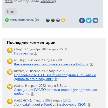
8084
по материалам
kernel.org
.
Linux
(
)
Комментировать
0
Последние комментарии
OlegL
,
17 декабря 2023 года в 15:00 →
Перекличка
21
REDkiy
,
8 июня 2023 года в 9:09 →
Как «замокать» файл для юниттеста в Python?
2
fhunter
,
29 ноября 2022 года в 2:09 →
Проблема с NO_PUBKEY: как получить GPG-ключ и
добавить его в базу apt?
6
Иванн
,
9 апреля 2022 года в 8:31 →
Ассоциация РАСПО провела первое учредительное
собрание
1
Kiri11.ADV1
,
7 марта 2021 года в 12:01 →
Логи catalina.out в TomCat 9 в формате JSON
1