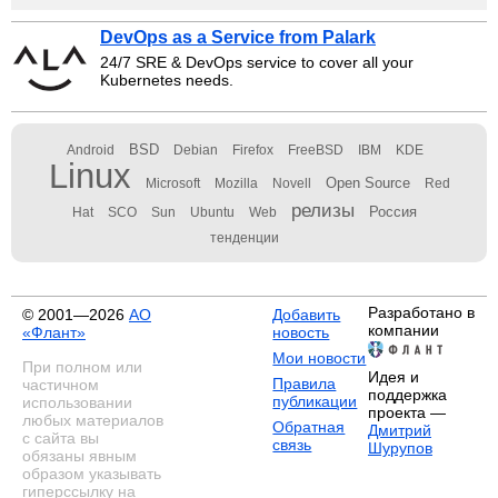
DevOps as a Service from Palark
24/7 SRE & DevOps service to cover all your
Kubernetes needs.
BSD
Android
Debian
Firefox
FreeBSD
IBM
KDE
Linux
Open Source
Microsoft
Mozilla
Novell
Red
релизы
Россия
Hat
SCO
Sun
Ubuntu
Web
тенденции
Разработано в
© 2001—2026
АО
Добавить
компании
«Флант»
новость
Мои новости
При полном или
Идея и
Правила
частичном
поддержка
публикации
использовании
проекта —
любых материалов
Обратная
Дмитрий
с сайта вы
связь
Шурупов
обязаны явным
образом указывать
гиперссылку на