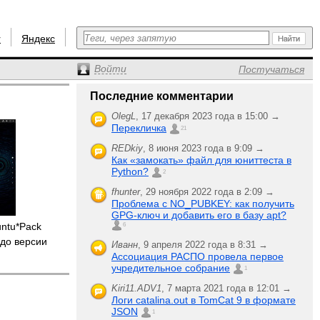
r
Яндекс
Войти
Постучаться
Последние комментарии
OlegL
,
17 декабря 2023 года в 15:00 →
Перекличка
21
REDkiy
,
8 июня 2023 года в 9:09 →
Как «замокать» файл для юниттеста в
Python?
2
fhunter
,
29 ноября 2022 года в 2:09 →
Проблема с NO_PUBKEY: как получить
GPG-ключ и добавить его в базу apt?
untu*Pack
6
до версии
Иванн
,
9 апреля 2022 года в 8:31 →
Ассоциация РАСПО провела первое
учредительное собрание
1
Kiri11.ADV1
,
7 марта 2021 года в 12:01 →
Логи catalina.out в TomCat 9 в формате
JSON
1