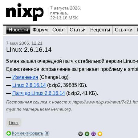
7 августа 2026,
пятница,
22:13:16 MSK
Новости
Форум
Софт
Статьи
Рецепты
Ссылки
7 мая 2006, 12:21
Linux 2.6.16.14
5 мая вышел очередной патч к стабильной версии Linux-я
Единственное исправление затрагивает проблему в smbfs
—
Изменения
(ChangeLog).
—
Linux 2.6.16.14
(bzip2, 39885 КБ).
—
Патч до Linux 2.6.16.14
(bzip2, 41 КБ).
Постоянная ссылка к новости:
https://www.nixp.ru/news/7421.ht
myst
по материалам
kernel.org
.
Linux
(
)
Комментировать
0