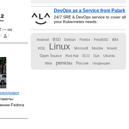
DevOps as a Service from Palark
24/7 SRE & DevOps service to cover all
your Kubernetes needs.
2 — он
2
2
BSD
Android
Debian
Firefox
FreeBSD
IBM
Linux
KDE
Microsoft
Mozilla
Novell
Open Source
Red Hat
SCO
Sun
Ubuntu
релизы
Россия
Web
тенденции
предложил
пакеты-
лении Fedora