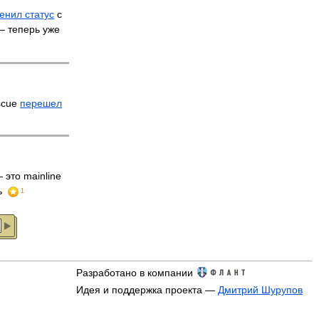
енил статус
с
 — теперь уже
scue
перешел
 это mainline
ь
1
Разработано в компании
Идея и поддержка проекта —
Дмитрий Шурупов