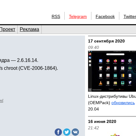
RSS
Telegram
Facebook
Twitte
Проект
Реклама
17 сентября 2020
09:40
дра — 2.6.16.14.
 chroot (CVE-2006-1864).
Linux-дистрибутивы Ub
ml
.
(OEMPack)
обновились
20.04
16 июня 2020
21:42