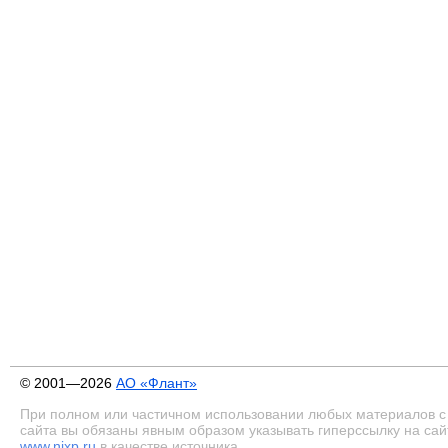
© 2001—2026
АО «Флант»
При полном или частичном использовании любых материалов с
сайта вы обязаны явным образом указывать гиперссылку на сай
www.nixp.ru
в качестве источника.