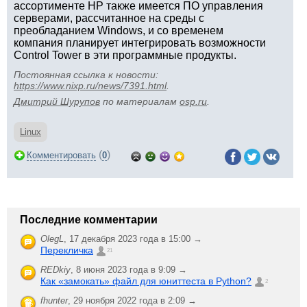
ассортименте HP также имеется ПО управления
серверами, рассчитанное на среды с
преобладанием Windows, и со временем
компания планирует интегрировать возможности
Control Tower в эти программные продукты.
Постоянная ссылка к новости:
https://www.nixp.ru/news/7391.html
.
Дмитрий Шурупов
по материалам
osp.ru
.
Linux
(
)
Комментировать
0
Последние комментарии
OlegL
,
17 декабря 2023 года в 15:00 →
Перекличка
21
REDkiy
,
8 июня 2023 года в 9:09 →
Как «замокать» файл для юниттеста в Python?
2
fhunter
,
29 ноября 2022 года в 2:09 →