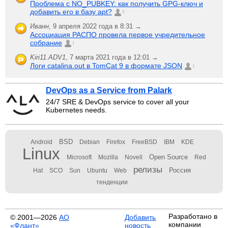
Проблема с NO_PUBKEY: как получить GPG-ключ и
добавить его в базу apt?
6
Иванн
,
9 апреля 2022 года в 8:31 →
Ассоциация РАСПО провела первое учредительное
собрание
1
Kiri11.ADV1
,
7 марта 2021 года в 12:01 →
Логи catalina.out в TomCat 9 в формате JSON
1
DevOps as a Service from Palark
24/7 SRE & DevOps service to cover all your
Kubernetes needs.
BSD
Android
Debian
Firefox
FreeBSD
IBM
KDE
Linux
Open Source
Microsoft
Mozilla
Novell
Red
релизы
Россия
Hat
SCO
Sun
Ubuntu
Web
тенденции
Разработано в
© 2001—2026
АО
Добавить
компании
«Флант»
новость