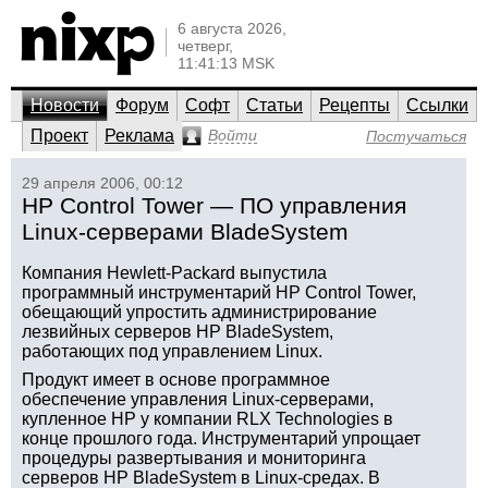
6 августа 2026,
четверг,
11:41:13 MSK
Новости
Форум
Софт
Статьи
Рецепты
Ссылки
Проект
Реклама
Войти
Постучаться
29 апреля 2006, 00:12
HP Control Tower — ПО управления
Linux-серверами BladeSystem
Компания Hewlett-Packard выпустила
программный инструментарий HP Control Tower,
обещающий упростить администрирование
лезвийных серверов HP BladeSystem,
работающих под управлением Linux.
Продукт имеет в основе программное
обеспечение управления Linux-серверами,
купленное HP у компании RLX Technologies в
конце прошлого года. Инструментарий упрощает
процедуры развертывания и мониторинга
серверов HP BladeSystem в Linux-средах. В