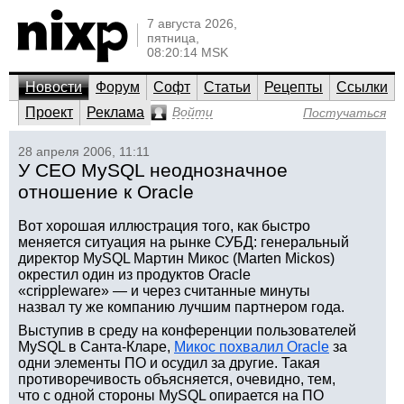
7 августа 2026,
пятница,
08:20:14 MSK
Новости
Форум
Софт
Статьи
Рецепты
Ссылки
Проект
Реклама
Войти
Постучаться
28 апреля 2006, 11:11
У СЕО MySQL неоднозначное
отношение к Oracle
Вот хорошая иллюстрация того, как быстро
меняется ситуация на рынке СУБД: генеральный
директор MySQL Мартин Микос (Marten Mickos)
окрестил один из продуктов Oracle
«crippleware» — и через считанные минуты
назвал ту же компанию лучшим партнером года.
Выступив в среду на конференции пользователей
MySQL в Санта-Кларе,
Микос похвалил Oracle
за
одни элементы ПО и осудил за другие. Такая
противоречивость объясняется, очевидно, тем,
что с одной стороны MySQL опирается на ПО