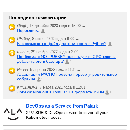
Последние комментарии
OlegL
,
17 декабря 2023 года в 15:00 →
Перекличка
21
REDkiy
,
8 июня 2023 года в 9:09 →
Как «замокать» файл для юниттеста в Python?
2
fhunter
,
29 ноября 2022 года в 2:09 →
Проблема с NO_PUBKEY: как получить GPG-ключ и
добавить его в базу apt?
6
Иванн
,
9 апреля 2022 года в 8:31 →
Ассоциация РАСПО провела первое учредительное
собрание
1
Kiri11.ADV1
,
7 марта 2021 года в 12:01 →
Логи catalina.out в TomCat 9 в формате JSON
1
DevOps as a Service from Palark
24/7 SRE & DevOps service to cover all your
Kubernetes needs.