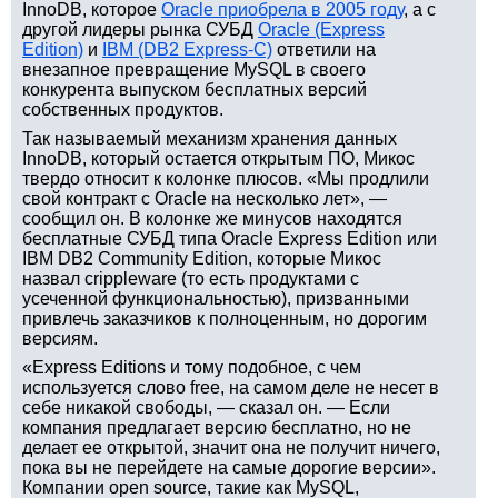
InnoDB, которое
Oracle приобрела в 2005 году
, а с
другой лидеры рынка СУБД
Oracle (Express
Edition)
и
IBM (DB2 Express-C)
ответили на
внезапное превращение MySQL в своего
конкурента выпуском бесплатных версий
собственных продуктов.
Так называемый механизм хранения данных
InnoDB, который остается открытым ПО, Микос
твердо относит к колонке плюсов. «Мы продлили
свой контракт с Oracle на несколько лет», —
сообщил он. В колонке же минусов находятся
бесплатные СУБД типа Oracle Express Edition или
IBM DB2 Community Edition, которые Микос
назвал crippleware (то есть продуктами с
усеченной функциональностью), призванными
привлечь заказчиков к полноценным, но дорогим
версиям.
«Express Editions и тому подобное, с чем
используется слово free, на самом деле не несет в
себе никакой свободы, — сказал он. — Если
компания предлагает версию бесплатно, но не
делает ее открытой, значит она не получит ничего,
пока вы не перейдете на самые дорогие версии».
Компании open source, такие как MySQL,