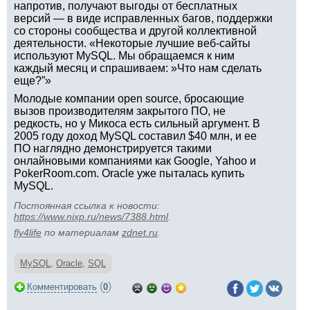
напротив, получают выгоды от бесплатных
версий — в виде исправленных багов, поддержки
со стороны сообщества и другой коллективной
деятельности. «Некоторые лучшие веб-сайты
используют MySQL. Мы обращаемся к ним
каждый месяц и спрашиваем: »Что нам сделать
еще?”»
Молодые компании open source, бросающие
вызов производителям закрытого ПО, не
редкость, но у Микоса есть сильный аргумент. В
2005 году доход MySQL составил $40 млн, и ее
ПО наглядно демонстрируется такими
онлайновыми компаниями как Google, Yahoo и
PokerRoom.com. Oracle уже пыталась купить
MySQL.
Постоянная ссылка к новости:
https://www.nixp.ru/news/7388.html
.
fly4life
по материалам
zdnet.ru
.
MySQL
,
Oracle
,
SQL
(
)
Комментировать
0