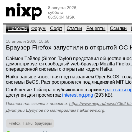
8 августа 2026,
суббота,
06:56:04 MSK
Новости
Форум
Софт
Статьи
Рецепты
Ссылки
18 апреля 2006, 18:58
Браузер Firefox запустили в открытой ОС 
Саймон Тэйлор (Simon Taylor) представил общественнос
демонстрируется свободный web-браузер Mozilla Firefox
операционной системы с открытым кодом Haiku.
Haiku раньше известная под названием OpenBeOS, созд
системы BeOS. Распространяется под лицензией MIT Lic
Сообщение Тэйлора опубликовано в архиве
рассылки o
доступен для просмотра:
interesting.png
(293 КБ).
Постоянная ссылка к новости:
https://www.nixp.ru/news/7352.ht
Дмитрий Шурупов
по материалам
haikunews.org
.
Firefox
,
Haiku
,
браузеры