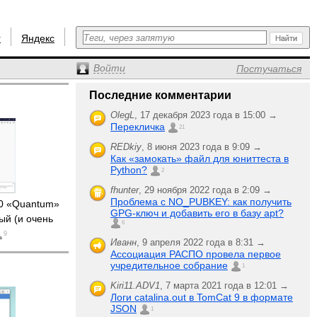
r
Яндекс
Войти
Постучаться
Последние комментарии
OlegL
,
17 декабря 2023 года в 15:00 →
Перекличка
21
REDkiy
,
8 июня 2023 года в 9:09 →
Как «замокать» файл для юниттеста в
Python?
2
fhunter
,
29 ноября 2022 года в 2:09 →
Проблема с NO_PUBKEY: как получить
.0 «Quantum»
GPG-ключ и добавить его в базу apt?
ый (и очень
6
9
Иванн
,
9 апреля 2022 года в 8:31 →
Ассоциация РАСПО провела первое
учредительное собрание
1
Kiri11.ADV1
,
7 марта 2021 года в 12:01 →
Логи catalina.out в TomCat 9 в формате
JSON
1