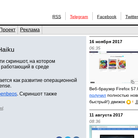
RSS
Telegram
Facebook
Twitte
Проект
Реклама
16 ноября 2017
06:35
Haiku
ти скриншот, на котором
, работающий в среде
ается как развитие операционной
ense.
Веб-браузер Firefox 57
penbeos
. Скриншот также
получил
полностью нов
быстрый!) движок
4
ml
.
11 августа 2017
08:36