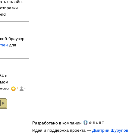
ать онлайн-
 отправки
end
веб-браузер
упен
для
54 с
имом
имого
1
4
Разработано в компании
Идея и поддержка проекта —
Дмитрий Шурупов