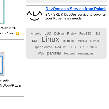
DevOps as a Service from Palark
24/7 SRE & DevOps service to cover all
your Kubernetes needs.
 Web 3.26
efox Sync
BSD
2
Android
Debian
Firefox
FreeBSD
IBM
Linux
KDE
Microsoft
Mozilla
Novell
Open Source
Red Hat
SCO
Sun
Ubuntu
релизы
Россия
Web
тенденции
 веб-
ой WebVR для