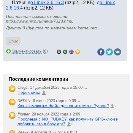
— Патчи:
до Linux 2.6.16.3
(bzip2, 12 КБ);
до Linux
2.6.16.4
(bzip2, 12 КБ).
Постоянная ссылка к новости:
https://www.nixp.ru/news/7323.html
.
Дмитрий Шурупов
по материалам
kernel.org
.
Linux
(
)
Комментировать
0
Последние комментарии
OlegL
,
17 декабря 2023 года в 15:00 →
Перекличка
21
REDkiy
,
8 июня 2023 года в 9:09 →
Как «замокать» файл для юниттеста в Python?
2
fhunter
,
29 ноября 2022 года в 2:09 →
Проблема с NO_PUBKEY: как получить GPG-ключ и
добавить его в базу apt?
6
Иванн
,
9 апреля 2022 года в 8:31 →