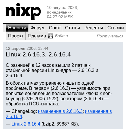
10 августа 2026,
понедельник,
04:27:02 MSK
Новости
Форум
Софт
Статьи
Рецепты
Ссылки
Проект
Реклама
Войти
Постучаться
12 апреля 2006, 13:44
Linux 2.6.16.3, 2.6.16.4
С разницей в 12 часов вышли 2 патча к
стабильной версии Linux-ядра — 2.6.16.3 и
2.6.16.4.
В обоих патчах устранено лишь по одной
проблеме. В первом (2.6.16.3) — уязвимость при
попытке добавления пользователем ключа к non-
keyring (CVE-2006-1522), во втором (2.6.16.4) —
обработка RCU-сигнала.
— ChangeLog:
изменения в 2.6.16.3
;
изменения в
2.6.16.4
.
—
Linux 2.6.16.4
(bzip2, 39887 КБ).