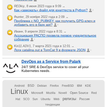
REDkiy
,
8 июня 2023 года в 9:09 →
Как «замокать» файл для юниттеста в Python?
2
fhunter
,
29 ноября 2022 года в 2:09 →
Проблема с NO_PUBKEY: как получить GPG-ключ и
добавить его в базу apt?
6
Иванн
,
9 апреля 2022 года в 8:31 →
Ассоциация РАСПО провела первое учредительное
собрание
1
Kiri11.ADV1
,
7 марта 2021 года в 12:01 →
Логи catalina.out в TomCat 9 в формате JSON
1
DevOps as a Service from Palark
24/7 SRE & DevOps service to cover all your
Kubernetes needs.
BSD
Android
Debian
Firefox
FreeBSD
IBM
KDE
Linux
Open Source
Microsoft
Mozilla
Novell
Red
релизы
Россия
Hat
SCO
Sun
Ubuntu
Web
тенденции