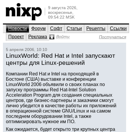
9 августа 2026,
воскресенье,
09:54:22 MSK
Новости
Форум
Софт
Статьи
Рецепты
Ссылки
Проект
Реклама
Войти
Постучаться
5 апреля 2006, 10:10
LinuxWorld: Red Hat и Intel запускают
центры для Linux-решений
Компании Red Hat и Intel на проходящей в
Бостоне (США) выставке и конференции
LinuxWorld 2006 объявили о своих планах по
запуску программы Red Hat-Intel Solution
Acceleration Program для создания специальных
центров, где бизнес-партнеры и заказчики смогут
лично убедится в качестве работы их приложений
в операционной системе GNU/Linux и на самом
последнем оборудовании Intel, а также
оптимизировать нужное им ПО.
Как ожидается, будет открыто три крупных центра