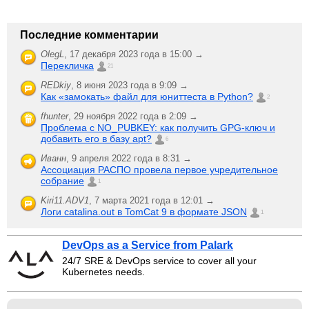
Последние комментарии
OlegL
,
17 декабря 2023 года в 15:00 →
Перекличка
21
REDkiy
,
8 июня 2023 года в 9:09 →
Как «замокать» файл для юниттеста в Python?
2
fhunter
,
29 ноября 2022 года в 2:09 →
Проблема с NO_PUBKEY: как получить GPG-ключ и
добавить его в базу apt?
6
Иванн
,
9 апреля 2022 года в 8:31 →
Ассоциация РАСПО провела первое учредительное
собрание
1
Kiri11.ADV1
,
7 марта 2021 года в 12:01 →
Логи catalina.out в TomCat 9 в формате JSON
1
DevOps as a Service from Palark
24/7 SRE & DevOps service to cover all your
Kubernetes needs.