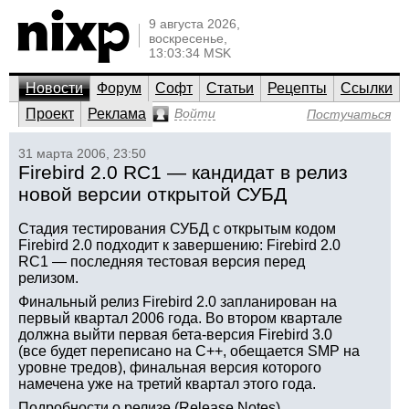
9 августа 2026,
воскресенье,
13:03:34 MSK
Новости
Форум
Софт
Статьи
Рецепты
Ссылки
Проект
Реклама
Войти
Постучаться
31 марта 2006, 23:50
Firebird 2.0 RC1 — кандидат в релиз
новой версии открытой СУБД
Стадия тестирования СУБД с открытым кодом
Firebird 2.0 подходит к завершению: Firebird 2.0
RC1 — последняя тестовая версия перед
релизом.
Финальный релиз Firebird 2.0 запланирован на
первый квартал 2006 года. Во втором квартале
должна выйти первая бета-версия Firebird 3.0
(все будет переписано на С++, обещается SMP на
уровне тредов), финальная версия которого
намечена уже на третий квартал этого года.
Подробности о релизе (Release Notes)