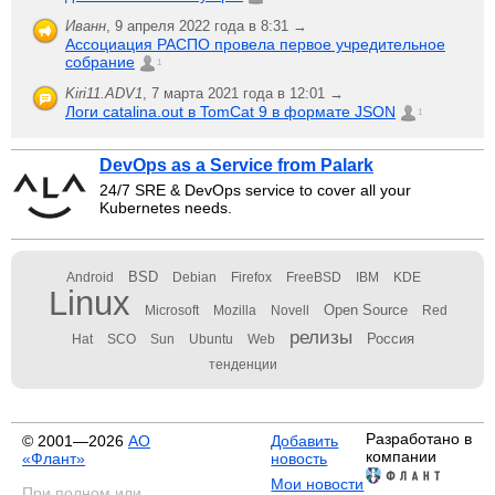
Иванн
,
9 апреля 2022 года в 8:31 →
Ассоциация РАСПО провела первое учредительное
собрание
1
Kiri11.ADV1
,
7 марта 2021 года в 12:01 →
Логи catalina.out в TomCat 9 в формате JSON
1
DevOps as a Service from Palark
24/7 SRE & DevOps service to cover all your
Kubernetes needs.
BSD
Android
Debian
Firefox
FreeBSD
IBM
KDE
Linux
Open Source
Microsoft
Mozilla
Novell
Red
релизы
Россия
Hat
SCO
Sun
Ubuntu
Web
тенденции
Разработано в
© 2001—2026
АО
Добавить
компании
«Флант»
новость
Мои новости
При полном или