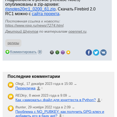
опубликованы в zip-архиве:
rlsnotes20rc1_0200_61.zip
. Скачать Firebird 2.0
RC1 можно с
сайта проекта
.
Постоянная ссылка к новости:
https://www.nixp.ru/news/7274.html
.
Дмитрий Шурупов
по материалам
opennet.ru
.
релизы
(
)
Комментировать
0
Последние комментарии
OlegL
,
17 декабря 2023 года в 15:00 →
Перекличка
21
REDkiy
,
8 июня 2023 года в 9:09 →
Как «замокать» файл для юниттеста в Python?
2
fhunter
,
29 ноября 2022 года в 2:09 →
Проблема с NO_PUBKEY: как получить GPG-ключ и
добавить его в базу apt?
6