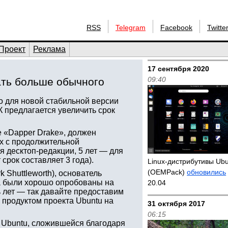
RSS
Telegram
Facebook
Twitte
Проект
Реклама
17 сентября 2020
09:40
ать больше обычного
о для новой стабильной версии
 предлагается увеличить срок
 «Dapper Drake», должен
ux с продолжительной
я десктоп-редакции, 5 лет — для
срок составляет 3 года).
Linux-дистрибутивы Ub
(OEMPack)
обновились
 Shuttleworth), основатель
ва были хорошо опробованы на
20.04
ь лет — так давайте предоставим
 продуктом проекта Ubuntu на
31 октября 2017
06:15
 Ubuntu, сложившейся благодаря