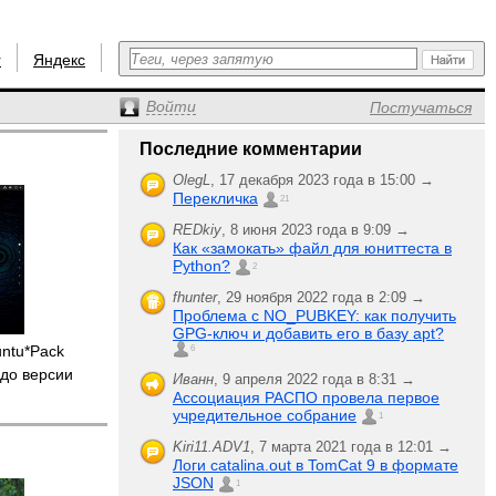
r
Яндекс
Войти
Постучаться
Последние комментарии
OlegL
,
17 декабря 2023 года в 15:00 →
Перекличка
21
REDkiy
,
8 июня 2023 года в 9:09 →
Как «замокать» файл для юниттеста в
Python?
2
fhunter
,
29 ноября 2022 года в 2:09 →
Проблема с NO_PUBKEY: как получить
GPG-ключ и добавить его в базу apt?
untu*Pack
6
до версии
Иванн
,
9 апреля 2022 года в 8:31 →
Ассоциация РАСПО провела первое
учредительное собрание
1
Kiri11.ADV1
,
7 марта 2021 года в 12:01 →
Логи catalina.out в TomCat 9 в формате
JSON
1