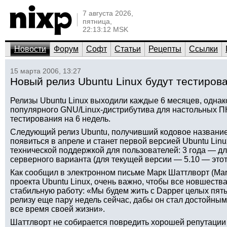
7 августа 2026,
пятница,
22:13:12 MSK
Новости
Форум
Софт
Статьи
Рецепты
Ссылки
15 марта 2006, 13:27
Новый релиз Ubuntu Linux будут тестиров
Релизы Ubuntu Linux выходили каждые 6 месяцев, однак
популярного GNU/Linux-дистрибутива для настольных ПК
тестирования на 6 недель.
Следующий релиз Ubuntu, получивший кодовое название
появиться в апреле и станет первой версией Ubuntu Lin
технической поддержкой для пользователей: 3 года — дл
серверного варианта (для текущей версии — 5.10 — этот 
Как сообщил в электронном письме Марк Шаттлворт (Mark
проекта Ubuntu Linux, очень важно, чтобы все новшест
стабильную работу: «Мы будем жить с Dapper целых пят
релизу еще пару недель сейчас, дабы он стал достойным
все время своей жизни».
Шаттлворт не собирается повредить хорошей репутации