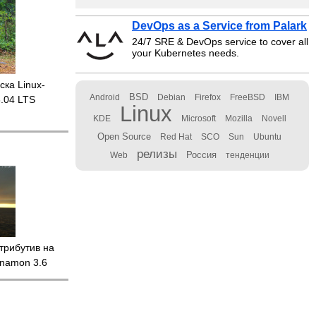
DevOps as a Service from Palark
24/7 SRE & DevOps service to cover all
your Kubernetes needs.
ка Linux-
BSD
Android
Debian
Firefox
FreeBSD
IBM
.04 LTS
Linux
KDE
Microsoft
Mozilla
Novell
Open Source
Red Hat
SCO
Sun
Ubuntu
релизы
Россия
Web
тенденции
трибутив на
nnamon 3.6