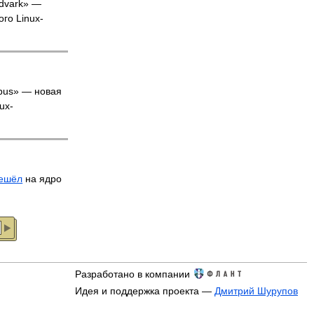
rdvark» ­—
го Linux-
pus» — новая
ux-
ешёл
на ядро
Разработано в компании
Идея и поддержка проекта —
Дмитрий Шурупов