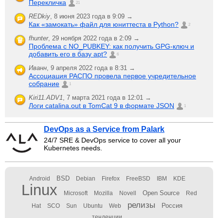
Перекличка
21
REDkiy
,
8 июня 2023 года в 9:09 →
Как «замокать» файл для юниттеста в Python?
2
fhunter
,
29 ноября 2022 года в 2:09 →
Проблема с NO_PUBKEY: как получить GPG-ключ и
добавить его в базу apt?
6
Иванн
,
9 апреля 2022 года в 8:31 →
Ассоциация РАСПО провела первое учредительное
собрание
1
Kiri11.ADV1
,
7 марта 2021 года в 12:01 →
Логи catalina.out в TomCat 9 в формате JSON
1
DevOps as a Service from Palark
24/7 SRE & DevOps service to cover all your
Kubernetes needs.
BSD
Android
Debian
Firefox
FreeBSD
IBM
KDE
Linux
Open Source
Microsoft
Mozilla
Novell
Red
релизы
Россия
Hat
SCO
Sun
Ubuntu
Web
тенденции