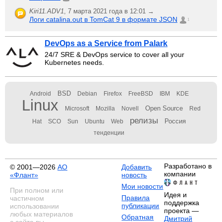
Kiri11.ADV1
,
7 марта 2021 года в 12:01 →
Логи catalina.out в TomCat 9 в формате JSON
1
DevOps as a Service from Palark
24/7 SRE & DevOps service to cover all your
Kubernetes needs.
BSD
Android
Debian
Firefox
FreeBSD
IBM
KDE
Linux
Open Source
Microsoft
Mozilla
Novell
Red
релизы
Россия
Hat
SCO
Sun
Ubuntu
Web
тенденции
Разработано в
© 2001—2026
АО
Добавить
компании
«Флант»
новость
Мои новости
При полном или
Идея и
Правила
частичном
поддержка
публикации
использовании
проекта —
любых материалов
Обратная
Дмитрий