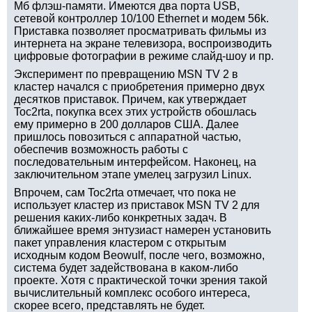
Мб флэш-памяти. Имеются два порта USB,
сетевой контроллер 10/100 Ethernet и модем 56k.
Приставка позволяет просматривать фильмы из
интернета на экране телевизора, воспроизводить
цифровые фотографии в режиме слайд-шоу и пр.
Эксперимент по превращению MSN TV 2 в
кластер начался с приобретения примерно двух
десятков приставок. Причем, как утверждает
Toc2rta, покупка всех этих устройств обошлась
ему примерно в 200 долларов США. Далее
пришлось повозиться с аппаратной частью,
обеспечив возможность работы с
последовательным интерфейсом. Наконец, на
заключительном этапе умелец загрузил Linux.
Впрочем, сам Toc2rta отмечает, что пока не
использует кластер из приставок MSN TV 2 для
решения каких-либо конкретных задач. В
ближайшее время энтузиаст намерен установить
пакет управления кластером с открытым
исходным кодом Beowulf, после чего, возможно,
система будет задействована в каком-либо
проекте. Хотя с практической точки зрения такой
вычислительный комплекс особого интереса,
скорее всего, представлять не будет.