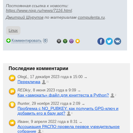
Постоянная ссылка к новости:
https://www.nixp.ru/news/7116.html
.
Дмитрий Шурупов
по материалам
compulenta.ru
.
Linux
(
)
Комментировать
0
Последние комментарии
OlegL
,
17 декабря 2023 года в 15:00 →
Перекличка
21
REDkiy
,
8 июня 2023 года в 9:09 →
Как «замокать» файл для юниттеста в Python?
2
fhunter
,
29 ноября 2022 года в 2:09 →
Проблема с NO_PUBKEY: как получить GPG-ключ и
добавить его в базу apt?
6
Иванн
,
9 апреля 2022 года в 8:31 →
Ассоциация РАСПО провела первое учредительное
собрание
1