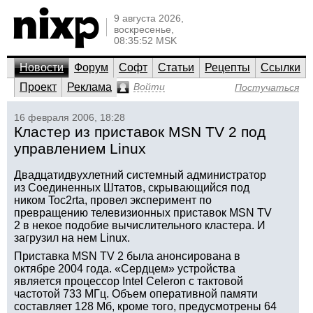
9 августа 2026,
воскресенье,
08:35:52 MSK
Новости
Форум
Софт
Статьи
Рецепты
Ссылки
Проект
Реклама
Войти
Постучаться
16 февраля 2006, 18:28
Кластер из приставок MSN TV 2 под
управлением Linux
Двадцатидвухлетний системный администратор
из Соединенных Штатов, скрывающийся под
ником Toc2rta, провел эксперимент по
превращению телевизионных приставок MSN TV
2 в некое подобие вычислительного кластера. И
загрузил на нем Linux.
Приставка MSN TV 2 была анонсирована в
октябре 2004 года. «Сердцем» устройства
является процессор Intel Celeron с тактовой
частотой 733 МГц. Объем оперативной памяти
составляет 128 Мб, кроме того, предусмотрены 64