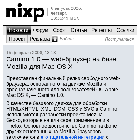
6 августа 2026,
четверг,
13:35:49 MSK
Новости
Форум
Софт
Статьи
Рецепты
Ссылки
Проект
Реклама
Войти
Постучаться
15 февраля 2006, 13:13
Camino 1.0 — web-браузер на базе
Mozilla для Mac OS X
Представлен финальный релиз свободного web-
браузера, основанного на движке Mozilla и
предназначенного для пользователей ОС Apple
Mac OS X, — Camino 1.0.
В качестве базового движка для обработки
HTML/XHTML, XML, DOM, CSS и SVG в Camino
используются разработки проекта Mozilla —
Gecko, которые нашли свое применение и в
Firefox. Основное достоинство Camino на фоне
других основанных на Mozilla браузеров
заключается в
его тщательной интеграции
с