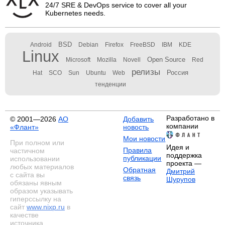
24/7 SRE & DevOps service to cover all your
Kubernetes needs.
BSD
Android
Debian
Firefox
FreeBSD
IBM
KDE
Linux
Open Source
Microsoft
Mozilla
Novell
Red
релизы
Россия
Hat
SCO
Sun
Ubuntu
Web
тенденции
Разработано в
© 2001—2026
АО
Добавить
компании
«Флант»
новость
Мои новости
При полном или
Идея и
Правила
частичном
поддержка
публикации
использовании
проекта —
любых материалов
Обратная
Дмитрий
с сайта вы
связь
Шурупов
обязаны явным
образом указывать
гиперссылку на
сайт
www.nixp.ru
в
качестве
источника.