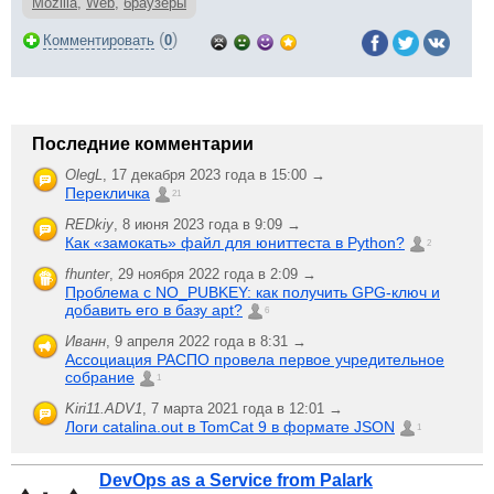
Mozilla
,
Web
,
браузеры
(
)
Комментировать
0
Последние комментарии
OlegL
,
17 декабря 2023 года в 15:00 →
Перекличка
21
REDkiy
,
8 июня 2023 года в 9:09 →
Как «замокать» файл для юниттеста в Python?
2
fhunter
,
29 ноября 2022 года в 2:09 →
Проблема с NO_PUBKEY: как получить GPG-ключ и
добавить его в базу apt?
6
Иванн
,
9 апреля 2022 года в 8:31 →
Ассоциация РАСПО провела первое учредительное
собрание
1
Kiri11.ADV1
,
7 марта 2021 года в 12:01 →
Логи catalina.out в TomCat 9 в формате JSON
1
DevOps as a Service from Palark