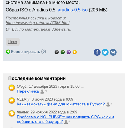
система занимала не много места.
Образ ISO с Arudius 0.5:
arudius-0.5.iso
(206 МБ).
Постоянная ссылка к новости:
https://www.nixp.ru/news/7085.html
.
Dr. Evil
по материалам
3dnews.ru
.
Linux
(
)
Комментировать
0
Последние комментарии
OlegL
,
17 декабря 2023 года в 15:00 →
Перекличка
21
REDkiy
,
8 июня 2023 года в 9:09 →
Как «замокать» файл для юниттеста в Python?
2
fhunter
,
29 ноября 2022 года в 2:09 →
Проблема с NO_PUBKEY: как получить GPG-ключ и
добавить его в базу apt?
6