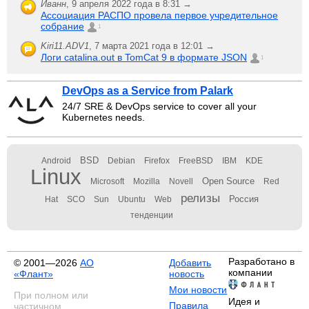
Иванн
,
9 апреля 2022 года в 8:31 →
Ассоциация РАСПО провела первое учредительное
собрание
1
Kiri11.ADV1
,
7 марта 2021 года в 12:01 →
Логи catalina.out в TomCat 9 в формате JSON
1
DevOps as a Service from Palark
24/7 SRE & DevOps service to cover all your
Kubernetes needs.
BSD
Android
Debian
Firefox
FreeBSD
IBM
KDE
Linux
Open Source
Microsoft
Mozilla
Novell
Red
релизы
Россия
Hat
SCO
Sun
Ubuntu
Web
тенденции
Разработано в
© 2001—2026
АО
Добавить
компании
«Флант»
новость
Мои новости
При полном или
Идея и
Правила
частичном