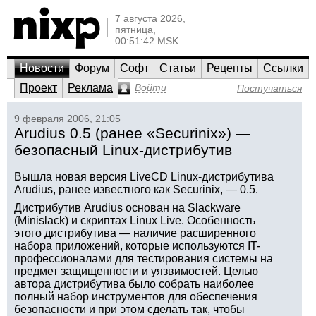
7 августа 2026,
пятница,
00:51:42 MSK
Новости
Форум
Софт
Статьи
Рецепты
Ссылки
Проект
Реклама
Войти
Постучаться
9 февраля 2006, 21:05
Arudius 0.5 (ранее «Securinix») —
безопасный Linux-дистрибутив
Вышла новая версия LiveCD Linux-дистрибутива
Arudius, ранее известного как Securinix, — 0.5.
Дистрибутив Arudius основан на Slackware
(Minislack) и скриптах Linux Live. Особенность
этого дистрибутива — наличие расширенного
набора приложений, которые используются IT-
профессионалами для тестирования системы на
предмет защищенности и уязвимостей. Целью
автора дистрибутива было собрать наиболее
полный набор инструментов для обеспечения
безопасности и при этом сделать так, чтобы