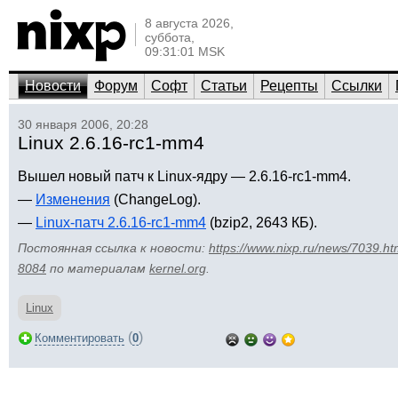
8 августа 2026,
суббота,
09:31:01 MSK
Новости
Форум
Софт
Статьи
Рецепты
Ссылки
30 января 2006, 20:28
Linux 2.6.16-rc1-mm4
Вышел новый патч к Linux-ядру — 2.6.16-rc1-mm4.
—
Изменения
(ChangeLog).
—
Linux-патч 2.6.16-rc1-mm4
(bzip2, 2643 КБ).
Постоянная ссылка к новости:
https://www.nixp.ru/news/7039.ht
8084
по материалам
kernel.org
.
Linux
(
)
Комментировать
0