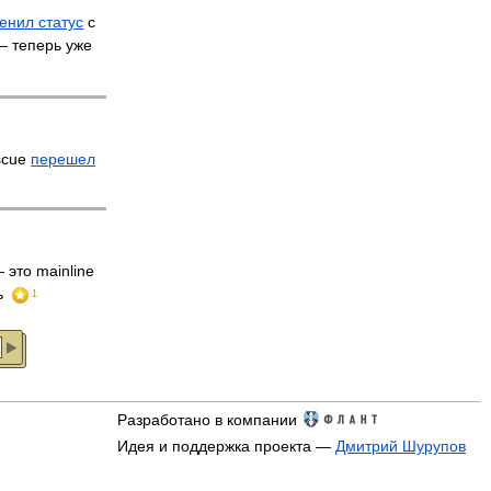
енил статус
с
 — теперь уже
scue
перешел
 это mainline
ь
1
Разработано в компании
Идея и поддержка проекта —
Дмитрий Шурупов