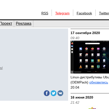
RSS
Telegram
Facebook
Twitte
Проект
Реклама
17 сентября 2020
09:40
ml
.
Linux-дистрибутивы Ub
(OEMPack)
обновились
20.04
16 июня 2020
21:42