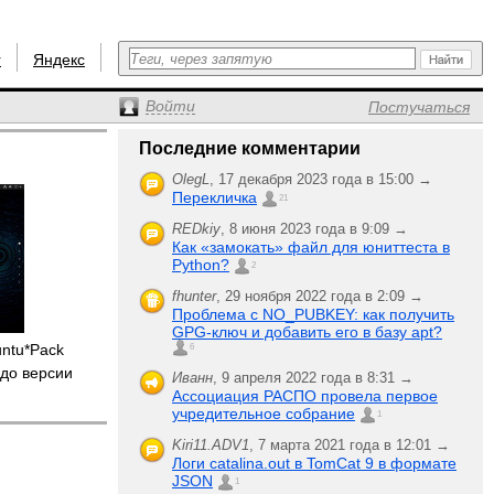
r
Яндекс
Войти
Постучаться
Последние комментарии
OlegL
,
17 декабря 2023 года в 15:00 →
Перекличка
21
REDkiy
,
8 июня 2023 года в 9:09 →
Как «замокать» файл для юниттеста в
Python?
2
fhunter
,
29 ноября 2022 года в 2:09 →
Проблема с NO_PUBKEY: как получить
GPG-ключ и добавить его в базу apt?
untu*Pack
6
до версии
Иванн
,
9 апреля 2022 года в 8:31 →
Ассоциация РАСПО провела первое
учредительное собрание
1
Kiri11.ADV1
,
7 марта 2021 года в 12:01 →
Логи catalina.out в TomCat 9 в формате
JSON
1