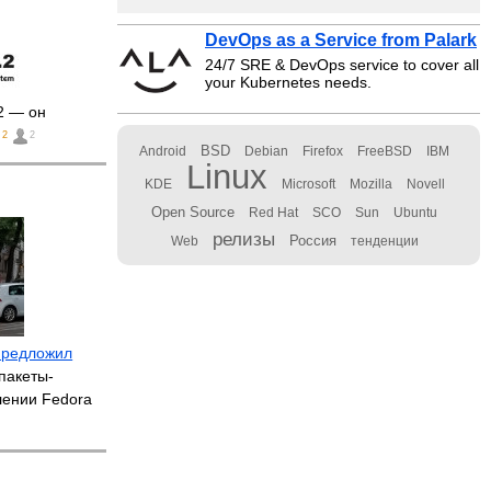
DevOps as a Service from Palark
24/7 SRE & DevOps service to cover all
your Kubernetes needs.
2 — он
2
2
BSD
Android
Debian
Firefox
FreeBSD
IBM
Linux
KDE
Microsoft
Mozilla
Novell
Open Source
Red Hat
SCO
Sun
Ubuntu
релизы
Россия
Web
тенденции
предложил
пакеты-
лении Fedora