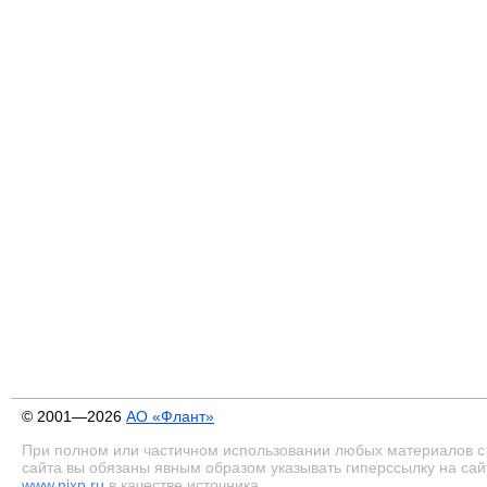
© 2001—2026
АО «Флант»
При полном или частичном использовании любых материалов с
сайта вы обязаны явным образом указывать гиперссылку на сай
www.nixp.ru
в качестве источника.