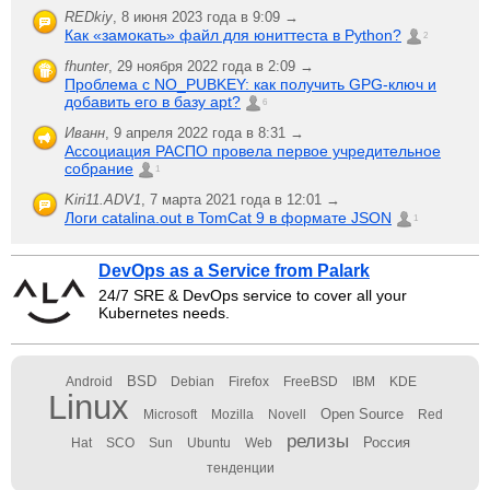
REDkiy
,
8 июня 2023 года в 9:09 →
Как «замокать» файл для юниттеста в Python?
2
fhunter
,
29 ноября 2022 года в 2:09 →
Проблема с NO_PUBKEY: как получить GPG-ключ и
добавить его в базу apt?
6
Иванн
,
9 апреля 2022 года в 8:31 →
Ассоциация РАСПО провела первое учредительное
собрание
1
Kiri11.ADV1
,
7 марта 2021 года в 12:01 →
Логи catalina.out в TomCat 9 в формате JSON
1
DevOps as a Service from Palark
24/7 SRE & DevOps service to cover all your
Kubernetes needs.
BSD
Android
Debian
Firefox
FreeBSD
IBM
KDE
Linux
Open Source
Microsoft
Mozilla
Novell
Red
релизы
Россия
Hat
SCO
Sun
Ubuntu
Web
тенденции