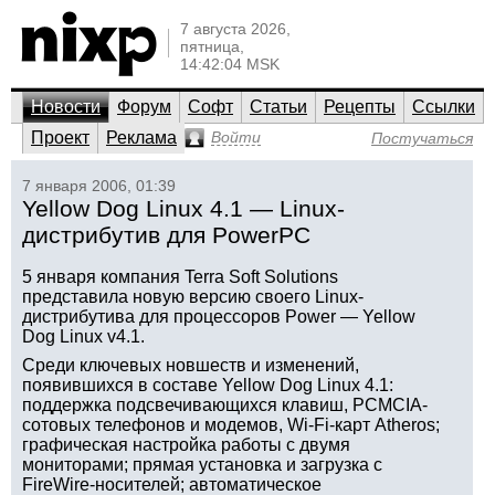
7 августа 2026,
пятница,
14:42:04 MSK
Новости
Форум
Софт
Статьи
Рецепты
Ссылки
Проект
Реклама
Войти
Постучаться
7 января 2006, 01:39
Yellow Dog Linux 4.1 — Linux-
дистрибутив для PowerPC
5 января компания Terra Soft Solutions
представила новую версию своего Linux-
дистрибутива для процессоров Power — Yellow
Dog Linux v4.1.
Среди ключевых новшеств и изменений,
появившихся в составе Yellow Dog Linux 4.1:
поддержка подсвечивающихся клавиш, PCMCIA-
сотовых телефонов и модемов, Wi-Fi-карт Atheros;
графическая настройка работы с двумя
мониторами; прямая установка и загрузка с
FireWire-носителей; автоматическое