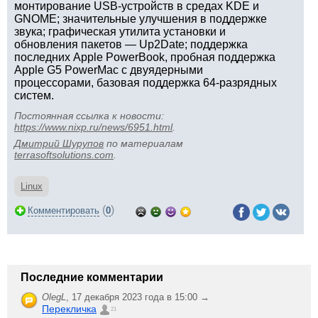
монтирование USB-устройств в средах KDE и
GNOME; значительные улучшения в поддержке
звука; графическая утилита установки и
обновления пакетов — Up2Date; поддержка
последних Apple PowerBook, пробная поддержка
Apple G5 PowerMac с двуядерными
процессорами, базовая поддержка 64-разрядных
систем.
Постоянная ссылка к новости:
https://www.nixp.ru/news/6951.html
.
Дмитрий Шурупов
по материалам
terrasoftsolutions.com
.
Linux
(
)
Комментировать
0
Последние комментарии
OlegL
,
17 декабря 2023 года в 15:00 →
Перекличка
21